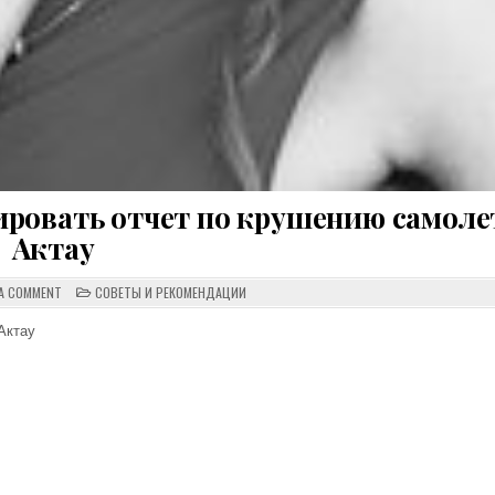
ровать отчет по крушению самоле
Актау
ON
POSTED
 A COMMENT
СОВЕТЫ И РЕКОМЕНДАЦИИ
В
IN
КРЕМЛЕ
ОТКАЗАЛИСЬ
Актау
КОММЕНТИРОВАТЬ
ОТЧЕТ
ПО
КРУШЕНИЮ
САМОЛЕТА
В
АКТАУ