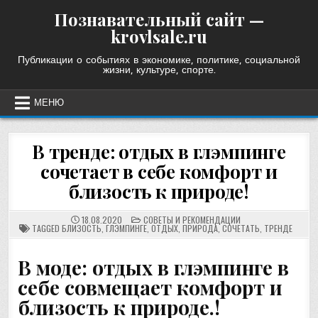
Skip
Познавательный сайт —
to
krovlsale.ru
content
Публикации о событиях в экономике, политике, социальной
жизни, культуре, спорте.
МЕНЮ
В тренде: отдых в глэмпинге
сочетает в себе комфорт и
близость к природе!
POSTED
18.08.2020
СОВЕТЫ И РЕКОМЕНДАЦИИ
IN
TAGGED
БЛИЗОСТЬ
,
ГЛЭМПИНГЕ
,
ОТДЫХ
,
ПРИРОДА
,
СОЧЕТАТЬ
,
ТРЕНДЕ
В моде: отдых в глэмпинге в
себе совмещает комфорт и
близость к природе.!