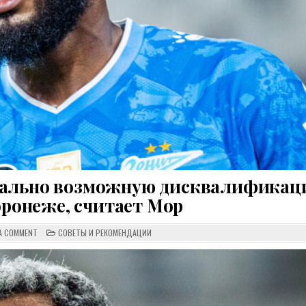
мально возможную дисквалификац
оронеже, считает Мор
ON
POSTED
 A COMMENT
СОВЕТЫ И РЕКОМЕНДАЦИИ
ВЕНДЕЛ
IN
ДОЛЖЕН
ПОЛУЧИТЬ
МИНИМАЛЬНО
ВОЗМОЖНУЮ
ДИСКВАЛИФИКАЦИЮ
ЗА
УДАЛЕНИЕ
В