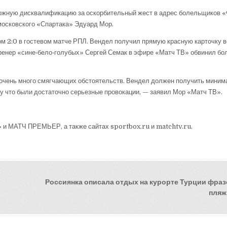
ожную дисквалификацию за оскорбительный жест в адрес болельщиков 
московского «Спартака» Эдуард Мор.
ом 2:0 в гостевом матче РПЛ. Вендел получил прямую красную карточку 
 тренер «сине‑бело‑голубых» Сергей Семак в эфире «Матч ТВ» обвинил б
е очень много смягчающих обстоятельств. Вендел должен получить мини
у что были достаточно серьезные провокации, — заявил Мор «Матч ТВ».
 и МАТЧ ПРЕМЬЕР, а также сайтах sportbox.ru и matchtv.ru.
Россиянка описала отдых на курорте Турции фра
пляж