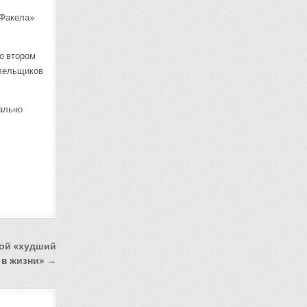
«Факела»
во втором
олельщиков
мально
зой «худший
 в жизни» →