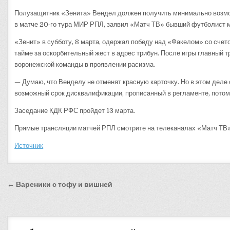
Полузащитник «Зенита» Вендел должен получить минимально возм
в матче 20‑го тура МИР РПЛ, заявил «Матч ТВ» бывший футболист 
«Зенит» в субботу, 8 марта, одержал победу над «Факелом» со счет
тайме за оскорбительный жест в адрес трибун. После игры главный
воронежской команды в проявлении расизма.
— Думаю, что Венделу не отменят красную карточку. Но в этом дел
возможный срок дисквалификации, прописанный в регламенте, потом
Заседание КДК РФС пройдет 13 марта.
Прямые трансляции матчей РПЛ смотрите на телеканалах «Матч ТВ»
Источник
Навигация
← Вареники с тофу и вишней
по
записям