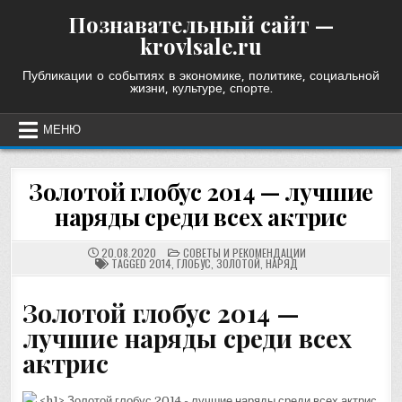
Skip
Познавательный сайт —
to
krovlsale.ru
content
Публикации о событиях в экономике, политике, социальной
жизни, культуре, спорте.
МЕНЮ
Золотой глобус 2014 — лучшие
наряды среди всех актрис
POSTED
20.08.2020
СОВЕТЫ И РЕКОМЕНДАЦИИ
IN
TAGGED
2014
,
ГЛОБУС
,
ЗОЛОТОЙ
,
НАРЯД
Золотой глобус 2014 —
лучшие наряды среди всех
актрис