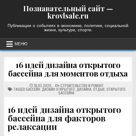
Skip
Познавательный сайт —
to
krovlsale.ru
content
Публикации о событиях в экономике, политике, социальной
жизни, культуре, спорте.
МЕНЮ
16 идей дизайна открытого
бассейна для моментов отдыха
POSTED
18.03.2020
СТРОИТЕЛЬСТВО И РЕМОНТ
IN
TAGGED
БАССЕЙН
,
ДИЗАЙН ОТКРЫТОГО
,
ДИЗАЙНА
,
ОТДЫХ
,
ОТКРЫТОГО
БАССЕЙНА
16 идей дизайна открытого
бассейна для факторов
релаксации