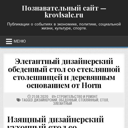
Skip
Познавательный сайт —
to
krovlsale.ru
content
Публикации о событиях в экономике, политике, социальной
жизни, культуре, спорте.
МЕНЮ
Элегантный дизайнерский
обеденный стол со стеклянной
столешницей и деревянным
основанием от Horm
POSTED
21.08.2020
СТРОИТЕЛЬСТВО И РЕМОНТ
IN
TAGGED
ДИЗАЙНЕРСКИЙ
,
ОБЕДЕННЫЙ
,
СТЕКЛЯННЫЙ
,
СТОЛ
,
ЭЛЕГАНТНЫЙ
Изящный дизайнерский
кухонный стол со