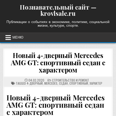
Skip
Познавательный сайт —
to
krovlsale.ru
content
Публикации о событиях в экономике, политике, социальной
жизни, культуре, спорте.
МЕНЮ
Новый 4-дверный Mercedes
AMG GT: спортивный седан с
характером
POSTED
04.03.2020
СТРОИТЕЛЬСТВО И РЕМОНТ
IN
TAGGED
4-ДВЕРНЫЙ
,
MERCEDES
,
СЕДАН
,
СПОРТИВНЫЙ
,
ХАРАКТЕР
Новый 4-дверный Mercedes
AMG GT: спортивный седан
с характером