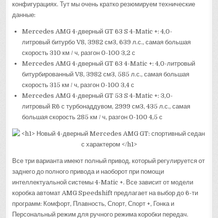
конфигурациях. Тут мы очень кратко резюмируем технические
данные:
Mercedes AMG 4-дверный GT 63 S 4-Matic +: 4,0-
литровый битурбо V8, 3982 см3, 639 л.с., самая большая
скорость 310 км / ч, разгон 0-100 3,2 с
Mercedes AMG 4-дверный GT 63 4-Matic +: 4,0-литровый
битурбированный V8, 3982 см3, 585 л.с., самая большая
скорость 315 км / ч, разгон 0-100 3,4 с
Mercedes AMG 4-дверный GT 53 S 4-Matic +: 3,0-
литровый R6 с турбонаддувом, 2999 см3, 435 л.с., самая
большая скорость 285 км / ч, разгон 0-100 4,5 с
Все три варианта имеют полный привод, который регулируется от
заднего до полного привода и наоборот при помощи
интеллектуальной системы 4-Matic +. Все зависит от модели
коробка автомат AMG Speedshift предлагает на выбор до 6-ти
программ: Комфорт, Плавность, Спорт, Спорт +, Гонка и
Персональный режим для ручного режима коробки передач.