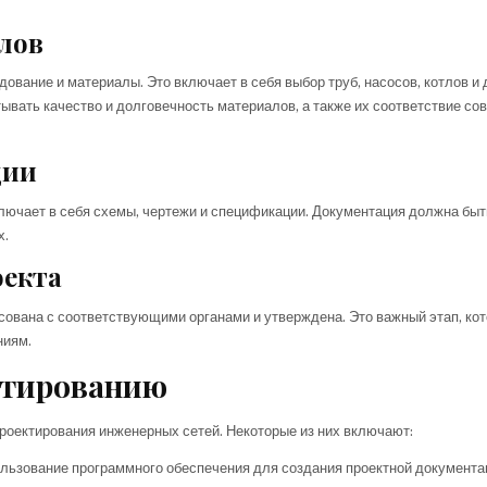
алов
вание и материалы. Это включает в себя выбор труб, насосов, котлов и 
тывать качество и долговечность материалов, а также их соответствие с
ции
ключает в себя схемы, чертежи и спецификации. Документация должна быт
х.
оекта
ована с соответствующими органами и утверждена. Это важный этап, ко
ниям.
ктированию
роектирования инженерных сетей. Некоторые из них включают:
льзование программного обеспечения для создания проектной документац