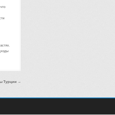
 что
сти
астях.
дходы
ы Турции →