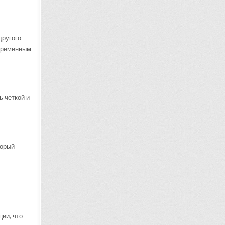
другого
овременным
ь четкой и
торый
ии, что