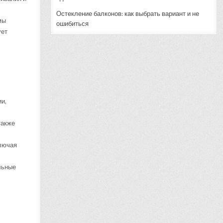
Остекление балконов: как выбрать вариант и не
мы
ошибиться
ует
ии,
также
ключая
льные