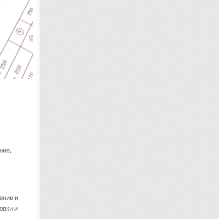
ние,
ение и
овки и