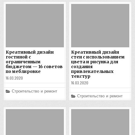
Креативный дизайн
Креативный дизайн
гостиной с
стен с использованием
ограниченным
цвета и рисунка для
бюджетом — 16 советов
создания
по меблировке
привлекательных
текстур
16.03.2020
16.03.2020
Posted
Строительство и ремонт
in
Posted
Строительство и ремонт
in