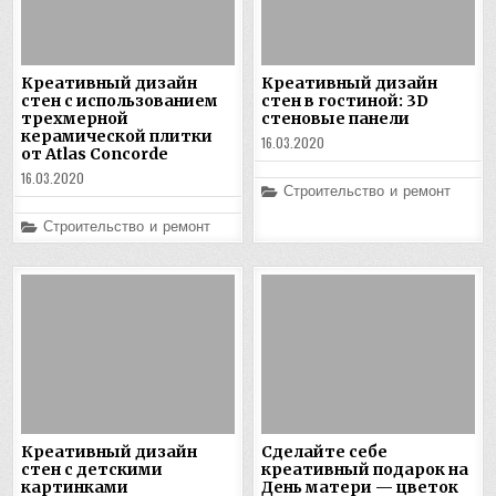
Креативный дизайн
Креативный дизайн
стен с использованием
стен в гостиной: 3D
трехмерной
стеновые панели
керамической плитки
16.03.2020
от Atlas Concorde
16.03.2020
Posted
Строительство и ремонт
in
Posted
Строительство и ремонт
in
Креативный дизайн
Сделайте себе
стен с детскими
креативный подарок на
картинками
День матери — цветок