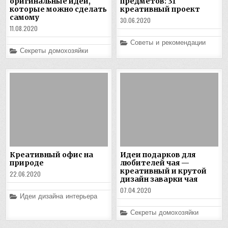
оригинальные идеи,
предметов: 31
которые можно сделать
креативный проект
самому
30.06.2020
11.08.2020
Posted
Советы и рекомендации
in
Posted
Секреты домохозяйки
in
Креативный офис на
Идеи подарков для
природе
любителей чая —
креативный и крутой
22.06.2020
дизайн заварки чая
07.04.2020
Posted
Идеи дизайна интерьера
in
Posted
Секреты домохозяйки
in