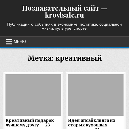
Skip
Познавательный сайт —
to
krovlsale.ru
content
Публикации о событиях в экономике, политике, социальной
жизни, культуре, спорте.
МЕНЮ
Метка:
креативный
Креативный подарок
Идеи апсайклинга из
лучшему другу — 23
старых кухонных