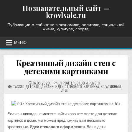
Skip
Познавательный сайт —
to
krovlsale.ru
content
Публикации о событиях в экономике, политике, социальной
жизни, культуре, спорте.
МЕНЮ
Креативный дизайн стен с
детскими картинками
POSTED
16.03.2020
СТРОИТЕЛЬСТВО И РЕМОНТ
IN
TAGGED
ДЕТСКАЯ
,
ДИЗАЙН
,
ИДЕИ СТЕНОВОГО
,
КАРТИНКА
,
КРЕАТИВНЫЙ
,
СТЕН
Если вы никогда не можете найти хорошее место для детских
картинок в доме, мы можем предложить вам несколько
креативных.
Идеи стенового оформления
. Ваши дети