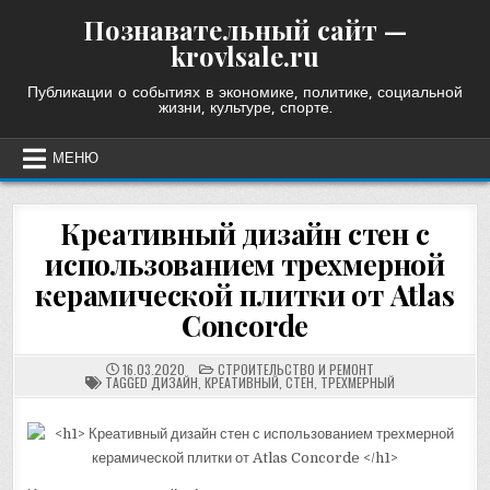
Skip
Познавательный сайт —
to
krovlsale.ru
content
Публикации о событиях в экономике, политике, социальной
жизни, культуре, спорте.
МЕНЮ
Креативный дизайн стен с
использованием трехмерной
керамической плитки от Atlas
Concorde
POSTED
16.03.2020
СТРОИТЕЛЬСТВО И РЕМОНТ
IN
TAGGED
ДИЗАЙН
,
КРЕАТИВНЫЙ
,
СТЕН
,
ТРЕХМЕРНЫЙ