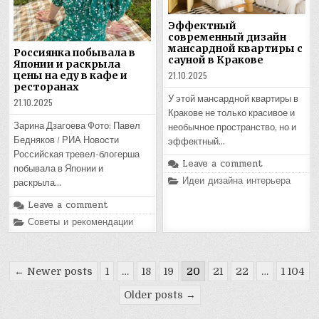
Эффектный
современный дизайн
мансардной квартиры с
Россиянка побывала в
сауной в Кракове
Японии и раскрыла
21.10.2025
цены на еду в кафе и
ресторанах
У этой мансардной квартиры в
21.10.2025
Кракове не только красивое и
Зарина Дзагоева Фото: Павел
необычное пространство, но и
Бедняков / РИА Новости
эффектный…
Российская тревел-блогерша
Leave a comment
побывала в Японии и
Posted
Идеи дизайна интерьера
раскрыла…
in
Leave a comment
Posted
Советы и рекомендации
in
Пагинация
← Newer posts
1
…
18
19
20
21
22
…
1 104
записей
Older posts →