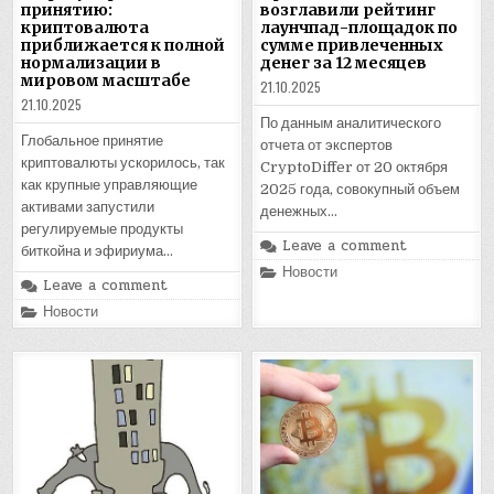
принятию:
возглавили рейтинг
криптовалюта
лаунчпад-площадок по
приближается к полной
сумме привлеченных
нормализации в
денег за 12 месяцев
мировом масштабе
21.10.2025
21.10.2025
По данным аналитического
Глобальное принятие
отчета от экспертов
криптовалюты ускорилось, так
CryptoDiffer от 20 октября
как крупные управляющие
2025 года, совокупный объем
активами запустили
денежных…
регулируемые продукты
Leave a comment
биткойна и эфириума…
Posted
Новости
Leave a comment
in
Posted
Новости
in