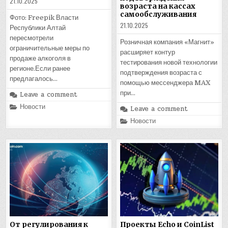
21.10.2025
возраста на кассах
самообслуживания
Фото: Freepik Власти
21.10.2025
Республики Алтай
пересмотрели
Розничная компания «Магнит»
ограничительные меры по
расширяет контур
продаже алкоголя в
тестирования новой технологии
регионе.Если ранее
подтверждения возраста с
предлагалось…
помощью мессенджера MAX
при…
Leave a comment
Posted
Новости
Leave a comment
in
Posted
Новости
in
От регулирования к
Проекты Echo и CoinList