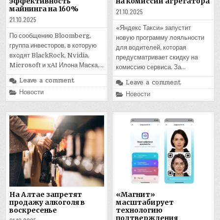
эффективность
на комиссии агрегатора
майнинга на 160%
21.10.2025
21.10.2025
«Яндекс Такси» запустит
По сообщению Bloomberg,
новую программу лояльности
группа инвесторов, в которую
для водителей, которая
входят BlackRock, Nvidia,
предусматривает скидку на
Microsoft и xAI Илона Маска,…
комиссию сервиса. За…
Leave a comment
Leave a comment
Posted
Новости
Posted
Новости
in
in
На Алтае запретят
«Магнит»
продажу алкоголя в
масштабирует
воскресенье
технологию
подтверждения