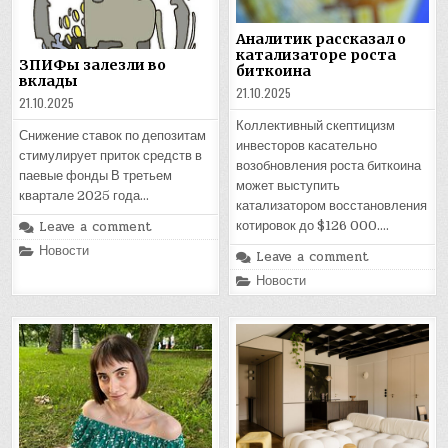
Аналитик рассказал о
катализаторе роста
ЗПИФы залезли во
биткоина
вклады
21.10.2025
21.10.2025
Коллективный скептицизм
Снижение ставок по депозитам
инвесторов касательно
стимулирует приток средств в
возобновления роста биткоина
паевые фонды В третьем
может выступить
квартале 2025 года…
катализатором восстановления
Leave a comment
котировок до $126 000….
Posted
Новости
Leave a comment
in
Posted
Новости
in