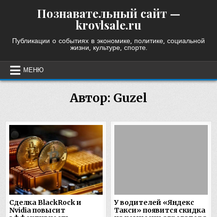
Skip
Познавательный сайт —
to
krovlsale.ru
content
Публикации о событиях в экономике, политике, социальной
жизни, культуре, спорте.
МЕНЮ
Автор:
Guzel
Сделка BlackRock и
У водителей «Яндекс
Nvidia повысит
Такси» появится скидка