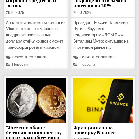
мировой кредитный
сокращению объемов
рынок
ипотеки на 20%
20.10.2025
20.10.2025
Аналитики платежной компании
Президент России Владимир
Visa считают, что массовое
Путин обсудил с
внедрение привязанных к
гендиректором «ДОМ.РФ»
доллару стейблкоинов сможет
Виталием Мутко ситуацию на
трансформировать мировой…
ипотечном рынке и…
Leave a comment
Leave a comment
Posted
Posted
Новости
Новости
in
in
Ethereum обошел
Франция начала
биткоин по количеству
проверку Binance
новых разработчиков