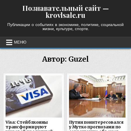
Skip
Познавательный сайт —
to
krovlsale.ru
content
Публикации о событиях в экономике, политике, социальной
жизни, культуре, спорте.
МЕНЮ
Автор:
Guzel
Visa: Стейблкоины
Путин поинтересовался
трансформируют
у Мутко прогнозами по