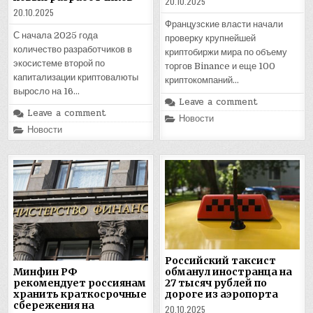
20.10.2025
20.10.2025
Французские власти начали
С начала 2025 года
проверку крупнейшей
количество разработчиков в
криптобиржи мира по объему
экосистеме второй по
торгов Binance и еще 100
капитализации криптовалюты
криптокомпаний…
выросло на 16…
Leave a comment
Leave a comment
Posted
Новости
in
Posted
Новости
in
Российский таксист
обманул иностранца на
Минфин РФ
27 тысяч рублей по
рекомендует россиянам
дороге из аэропорта
хранить краткосрочные
сбережения на
20.10.2025