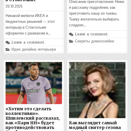
Описание приготовления: Ниже
20.10.2025
я расскажу подробнее, как
приготовить кашу из тыквы.
Никакой мебели ИКЕА и
Тыкву желательно выбирать
бюджетных решений — этот
сладких…
интерьер в Стокгольме
оформлен с размахом и…
Leave a comment
Posted
Секреты домохозяйки
Leave a comment
in
Posted
Идеи дизайна интерьера
in
«Хотим это сделать
коллективно».
Шпилевский рассказал,
как «Пари НН» будет
Как выглядит самый
противодействовать
модный свитер сезона