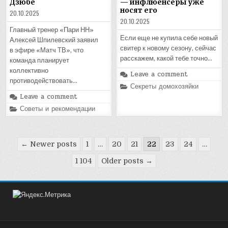
Дзюбе
— инфлюенсеры уже
носят его
20.10.2025
20.10.2025
Главный тренер «Пари НН»
Если еще не купила себе новый
Алексей Шпилевский заявил
свитер к новому сезону, сейчас
в эфире «Матч ТВ», что
расскажем, какой тебе точно…
команда планирует
коллективно
Leave a comment
противодействовать…
Posted
Секреты домохозяйки
in
Leave a comment
Posted
Советы и рекомендации
in
Пагинация
← Newer posts
1
…
20
21
22
23
24
…
записей
1 104
Older posts →