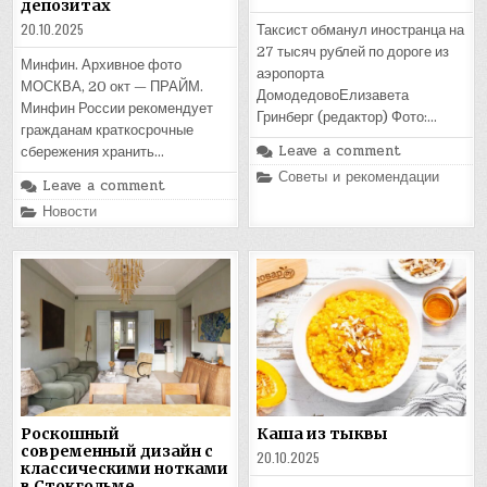
депозитах
20.10.2025
Таксист обманул иностранца на
27 тысяч рублей по дороге из
Минфин. Архивное фото
аэропорта
МОСКВА, 20 окт — ПРАЙМ.
ДомодедовоЕлизавета
Минфин России рекомендует
Гринберг (редактор) Фото:…
гражданам краткосрочные
Leave a comment
сбережения хранить…
Posted
Советы и рекомендации
Leave a comment
in
Posted
Новости
in
Роскошный
Каша из тыквы
современный дизайн с
20.10.2025
классическими нотками
в Стокгольме