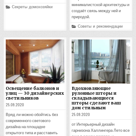
минималистской архитектуры и
Posted
Секреты домохозяйки
in
создаёт связь между ней и
природой.
Posted
Советы и рекомендации
in
Освещение балконов и
Вдохновляющие
улиц — 30 дизайнерских
рулонные шторы и
светильников
складывающиеся
шторы сделают ваш
25.09.2020
дом стильным
25.09.2020
Вряд ли можно обойтись без
современного светового
от Интерьерный дизайн
дизайна на площадке
гарнизона Халлингера Лето все
открытого типа и расставить