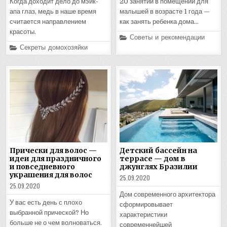
Когда доходит дело до мэйк-
20 занятий в помещении для
апа глаз, медь в наше время
малышей в возрасте 1 года —
считается направлением
как занять ребенка дома…
красоты.
Posted
Советы и рекомендации
in
Posted
Секреты домохозяйки
in
Прически для волос —
Детский бассейн на
идеи для праздничного
террасе — дом в
и повседневного
джунглях Бразилии
украшения для волос
25.09.2020
25.09.2020
Дом современного архитектора
У вас есть день с плохо
сформировывает
выбранной прической? Но
характеристики
больше не о чем волноваться.
современнейшей