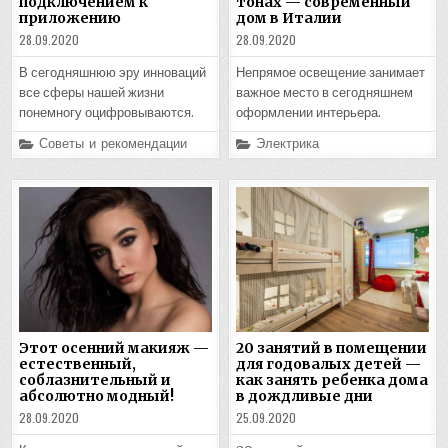
подключением к
тонах — современный
приложению
дом в Италии
28.09.2020
28.09.2020
В сегодняшнюю эру инноваций
Непрямое освещение занимает
все сферы нашей жизни
важное место в сегодняшнем
понемногу оцифровываются.
оформлении интерьера.
Posted
Posted
Советы и рекомендации
Электрика
in
in
Этот осенний макияж —
20 занятий в помещении
естественный,
для годовалых детей —
соблазнительный и
как занять ребенка дома
абсолютно модный!
в дождливые дни
28.09.2020
25.09.2020