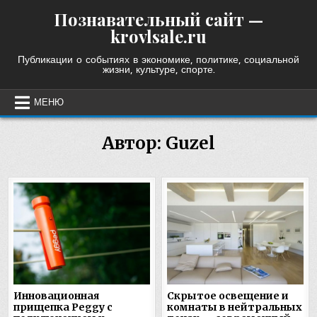
Skip
Познавательный сайт —
to
krovlsale.ru
content
Публикации о событиях в экономике, политике, социальной
жизни, культуре, спорте.
МЕНЮ
Автор:
Guzel
Инновационная
Скрытое освещение и
прищепка Peggy с
комнаты в нейтральных