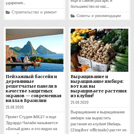
еще в самом разгаре, и
ударения…
большинство из нас…
Posted
Строительство и ремонт
Posted
in
Советы и рекомендации
in
Пейзажный бассейн и
Выращивание и
деревянные
выращивание имбиря:
решетчатые панели в
вот как вы
качестве защитных
выращиваете растения
экранов — современная
из клубня!
вилла в Бразилии
25.09.2020
25.09.2020
Выращивание и выращивание
Проект Студия MK27 и еще
имбиря: как вырастить
Эдуардо Чалаби называется
растения из клубня! Имбирь
«Белый дом» и это видно на
(Zingiber officinale) растят из-