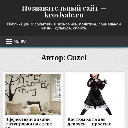
Skip
Познавательный сайт —
to
krovlsale.ru
content
Публикации о событиях в экономике, политике, социальной
жизни, культуре, спорте.
МЕНЮ
Автор:
Guzel
Эффектный дизайн
Костюм кота для
татуировки на стене —
девочек — простые