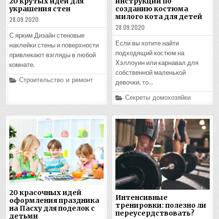
20 крутых идей для
инструкции по
украшения стен
созданию костюма
милого кота для детей
28.09.2020
28.09.2020
С ярким Дизайн стеновые
Если вы хотите найти
наклейки стены и поверхности
подходящий костюм на
привлекают взгляды в любой
Хэллоуин или карнавал для
комнате.
собственной маленькой
Posted
Строительство и ремонт
девочки, то…
in
Posted
Секреты домохозяйки
in
20 красочных идей
Интенсивные
оформления праздника
тренировки: полезно ли
на Пасху для поделок с
переусердствовать?
детьми