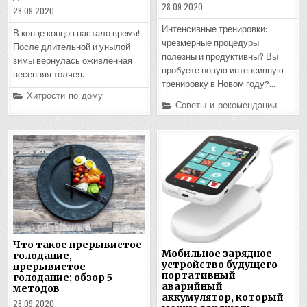
28.09.2020
28.09.2020
Интенсивные тренировки:
В конце концов настало время!
чрезмерные процедуры
После длительной и унылой
полезны и продуктивны? Вы
зимы вернулась оживлённая
пробуете новую интенсивную
весенняя толчея.
тренировку в Новом году?…
Posted
Хитрости по дому
in
Posted
Советы и рекомендации
in
Что такое прерывистое
Мобильное зарядное
голодание,
устройство будущего —
прерывистое
портативный
голодание: обзор 5
аварийный
методов
аккумулятор, который
28.09.2020