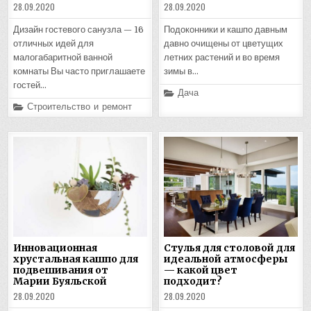
28.09.2020
28.09.2020
Дизайн гостевого санузла — 16
Подоконники и кашпо давным
отличных идей для
давно очищены от цветущих
малогабаритной ванной
летних растений и во время
комнаты Вы часто приглашаете
зимы в…
гостей…
Posted
Дача
in
Posted
Строительство и ремонт
in
Инновационная
Стулья для столовой для
хрустальная кашпо для
идеальной атмосферы
подвешивания от
— какой цвет
Марии Буяльской
подходит?
28.09.2020
28.09.2020