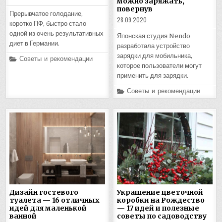
можно заряжать,
повернув
Прерывчатое голодание,
28.09.2020
коротко ПФ, быстро стало
одной из очень результативных
Японская студия Nendo
диет в Германии.
разработала устройство
зарядки для мобильника,
Posted
Советы и рекомендации
in
которое пользователи могут
применить для зарядки.
Posted
Советы и рекомендации
in
Дизайн гостевого
Украшение цветочной
туалета — 16 отличных
коробки на Рождество
идей для маленькой
— 17 идей и полезные
ванной
советы по садоводству