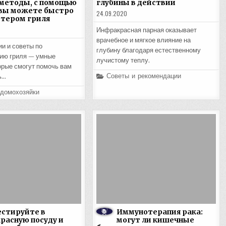
методы, с помощью
глубины в действии
вы можете быстро
24.09.2020
стером гриля
Инфракрасная парная оказывает
врачебное и мягкое влияние на
и и советы по
глубину благодаря естественному
ию гриля — умные
лучистому теплу.
орые смогут помочь вам
Posted
Советы и рекомендации
ь…
in
 домохозяйки
стируйте в
Иммунотерапия рака:
расную посуду и
могут ли кишечные