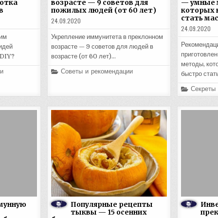
отка
возрасте — 9 советов для
— умные 
в
пожилых людей (от 60 лет)
которых 
стать ма
24.09.2020
24.09.2020
им
Укрепление иммунитета в преклонном
Рекомендаци
идей
возрасте — 9 советов для людей в
приготовлен
 DIY?
возрасте (от 60 лет)…
методы, кот
Posted
и
Советы и рекомендации
быстро стат
in
Posted
Секреты
in
мунную
Популярные рецепты
Инве
тыквы — 15 осенних
прек