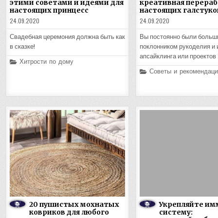
этими советами и идеями для
креативная перераб
настоящих принцесс
настоящих галстуко
24.09.2020
24.09.2020
Свадебная церемония должна быть как
Вы постоянно были больш
в сказке!
поклонником рукоделия и 
апсайклинга или проектов
Posted
Хитрости по дому
in
Posted
Советы и рекомендаци
in
20 пушистых мохнатых
Укрепляйте им
ковриков для любого
систему: