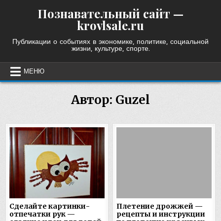
Skip
Познавательный сайт —
to
krovlsale.ru
content
Публикации о событиях в экономике, политике, социальной
жизни, культуре, спорте.
МЕНЮ
Автор:
Guzel
Сделайте картинки-
Плетение дрожжей —
отпечатки рук —
рецепты и инструкции