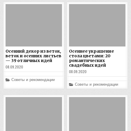
Осенний декор из веток,
Осеннее украшение
веток и осенних листьев
стола цветами: 20
— 39 отличных идей
романтических
свадебных идей
08.09.2020
08.09.2020
Posted
Советы и рекомендации
in
Posted
Советы и рекомендации
in