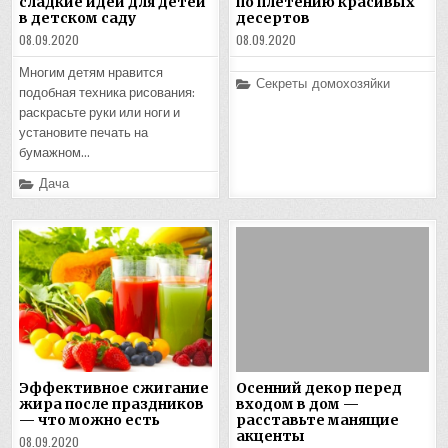
сладкие идеи для детей
по плетению красивых
в детском саду
десертов
08.09.2020
08.09.2020
Многим детям нравится
Posted
Секреты домохозяйки
подобная техника рисования:
in
раскрасьте руки или ноги и
установите печать на
бумажном…
Posted
Дача
in
Эффективное сжигание
Осенний декор перед
жира после праздников
входом в дом —
— что можно есть
расставьте манящие
акценты
08.09.2020