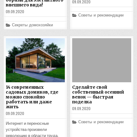
09.09.2020
внешнего вида!
09.09.2020
Posted
Советы и рекомендации
in
Posted
Секреты домохозяйки
in
14 современных
Сделайте свой
садовых домиков, где
собственный осенний
можно спокойно
венок — быстрая
работать или даже
поделка
жить
09.09.2020
09.09.2020
Posted
Советы и рекомендации
Интернет и переносные
in
устройства произвели
революцию в области труда.