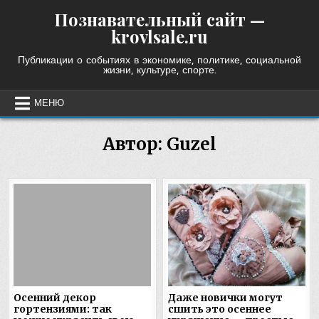
Skip
Познавательный сайт —
to
krovlsale.ru
content
Публикации о событиях в экономике, политике, социальной
жизни, культуре, спорте.
МЕНЮ
Автор:
Guzel
Осенний декор
Даже новички могут
гортензиями: так
сшить это осеннее