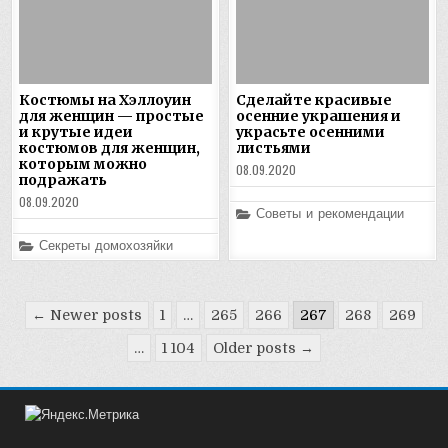
Костюмы на Хэллоуин
Сделайте красивые
для женщин — простые
осенние украшения и
и крутые идеи
украсьте осенними
костюмов для женщин,
листьями
которым можно
08.09.2020
подражать
08.09.2020
Posted
Советы и рекомендации
in
Posted
Секреты домохозяйки
in
Пагинация
← Newer posts
1
…
265
266
267
268
269
записей
…
1 104
Older posts →