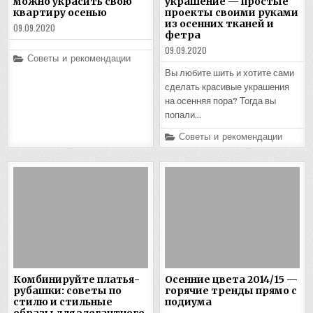
можно украсить свою
украшение — простые
квартиру осенью
проекты своими руками
из осенних тканей и
09.09.2020
фетра
09.09.2020
Posted
Советы и рекомендации
in
Вы любите шить и хотите сами
сделать красивые украшения
на осенняя пора? Тогда вы
попали…
Posted
Советы и рекомендации
in
Комбинируйте платья-
Осенние цвета 2014/15 —
рубашки: советы по
горячие тренды прямо с
стилю и стильные
подиума
образы для элегантного