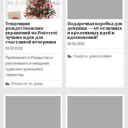
Тенденции
Подарочная коробка для
рождественских
девушки — 40 отличных
украшений на Pinterest:
и креативных идей и
лучшие идеи для
вдохновений!
счастливой вечеринки
09.09.2020
09.09.2020
Posted
Секреты домохозяйки
Приближается Рождество и
in
увеличивается ожидание
чудесного домашнего
торжества.
Posted
Хитрости по дому
in