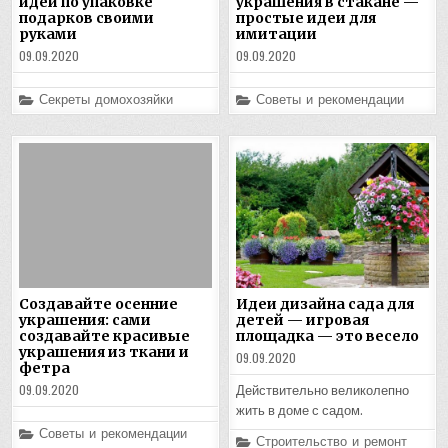
идей по упаковке
украшения в стакане —
подарков своими
простые идеи для
руками
имитации
09.09.2020
09.09.2020
Posted
Posted
Секреты домохозяйки
Советы и рекомендации
in
in
Создавайте осенние
Идеи дизайна сада для
украшения: сами
детей — игровая
создавайте красивые
площадка — это весело
украшения из ткани и
09.09.2020
фетра
09.09.2020
Действительно великолепно
жить в доме с садом.
Posted
Советы и рекомендации
Posted
Строительство и ремонт
in