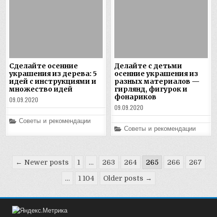
Сделайте осенние
Делайте с детьми
украшения из дерева: 5
осенние украшения из
идей с инструкциями и
разных материалов —
множество идей
гирлянд, фигурок и
фонариков
09.09.2020
09.09.2020
Posted
Советы и рекомендации
in
Posted
Советы и рекомендации
in
Пагинация
← Newer posts
1
…
263
264
265
266
267
записей
…
1 104
Older posts →