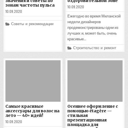
значения и советы по
оздоровительной зоне
зонам частоты пульса
10.09.2020
10.09.2020
Ежегодно во время Миланской
недели дизайнеров
Posted
Советы и рекомендации
in
продемонстрированы одни из
лучших и, может быть, очень
красивые…
Posted
Строительство и ремонт
in
Самые красивые
Осеннее оформление с
аксессуары для волос на
помощью étagère —
лето — 40+ идей!
стильная
презентационная
10.09.2020
площадка для