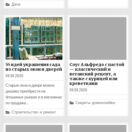
Posted
Дача
in
55 идей украшения сада
Соус Альфредо с пастой
из старых окон и дверей
— классический и
веганский рецепт, а
09.09.2020
также с курицей или
креветками
Старые окна и двери можно
09.09.2020
дешево приобрести на
блошиных рынках и в магазинах
Posted
Секреты домохозяйки
по продаже…
in
Posted
Строительство и ремонт
in