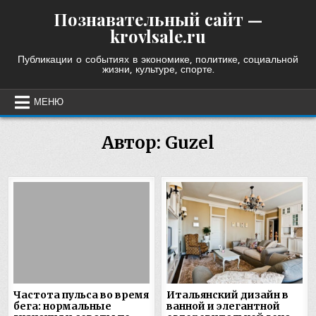
Skip
Познавательный сайт —
to
krovlsale.ru
content
Публикации о событиях в экономике, политике, социальной
жизни, культуре, спорте.
МЕНЮ
Автор:
Guzel
Частота пульса во время
Итальянский дизайн в
бега: нормальные
ванной и элегантной