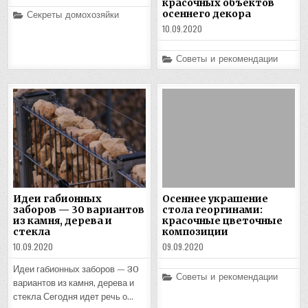
красочных объектов
Posted
осеннего декора
Секреты домохозяйки
in
10.09.2020
Posted
Советы и рекомендации
in
Идеи габионных
Осеннее украшение
заборов — 30 вариантов
стола георгинами:
из камня, дерева и
красочные цветочные
стекла
композиции
10.09.2020
09.09.2020
Идеи габионных заборов — 30
Posted
Советы и рекомендации
вариантов из камня, дерева и
in
стекла Сегодня идет речь о…