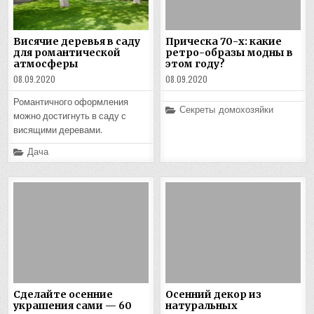
Висячие деревья в саду
Прическа 70-х: какие
для романтической
ретро-образы модны в
атмосферы
этом году?
08.09.2020
08.09.2020
Романтичного оформления
Posted
Секреты домохозяйки
можно достигнуть в саду с
in
висящими деревами.
Posted
Дача
in
Сделайте осенние
Осенний декор из
украшения сами — 60
натуральных