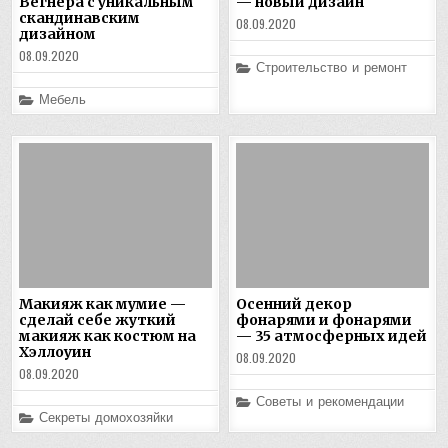
Вегнера с уникальным
— новый дизайн
скандинавским
08.09.2020
дизайном
08.09.2020
Posted
Строительство и ремонт
in
Posted
Мебель
in
Макияж как мумие —
Осенний декор
сделай себе жуткий
фонарями и фонарями
макияж как костюм на
— 35 атмосферных идей
Хэллоуин
08.09.2020
08.09.2020
Posted
Советы и рекомендации
in
Posted
Секреты домохозяйки
in