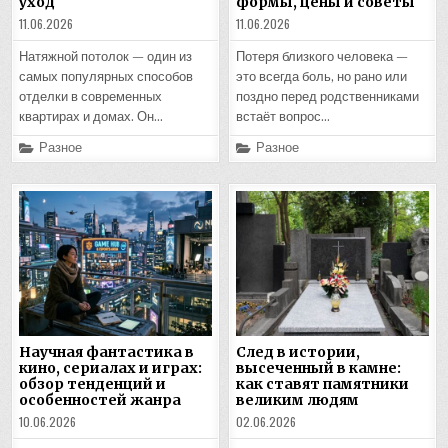
уход
формы, цены и советы
11.06.2026
11.06.2026
Натяжной потолок — один из
Потеря близкого человека —
самых популярных способов
это всегда боль, но рано или
отделки в современных
поздно перед родственниками
квартирах и домах. Он…
встаёт вопрос…
Posted
Posted
Разное
Разное
in
in
Научная фантастика в
След в истории,
кино, сериалах и играх:
высеченный в камне:
обзор тенденций и
как ставят памятники
особенностей жанра
великим людям
10.06.2026
02.06.2026