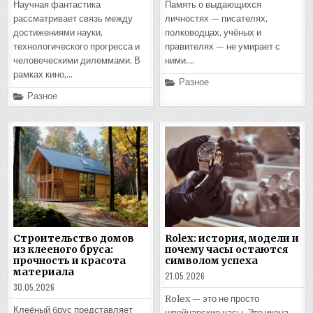
Научная фантастика
Память о выдающихся
рассматривает связь между
личностях — писателях,
достижениями науки,
полководцах, учёных и
технологического прогресса и
правителях — не умирает с
человеческими дилеммами. В
ними….
рамках кино,…
Posted
Разное
in
Posted
Разное
in
Строительство домов
Rolex: история, модели и
из клееного бруса:
почему часы остаются
прочность и красота
символом успеха
материала
21.05.2026
30.05.2026
Rolex — это не просто
Клеёный брус представляет
швейцарские часы. Это икона,