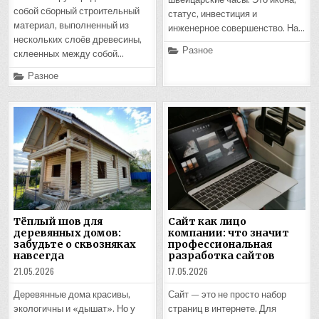
собой сборный строительный
статус, инвестиция и
материал, выполненный из
инженерное совершенство. На…
нескольких слоёв древесины,
Posted
Разное
склеенных между собой…
in
Posted
Разное
in
Тёплый шов для
Сайт как лицо
деревянных домов:
компании: что значит
забудьте о сквозняках
профессиональная
навсегда
разработка сайтов
21.05.2026
17.05.2026
Деревянные дома красивы,
Сайт — это не просто набор
экологичны и «дышат». Но у
страниц в интернете. Для