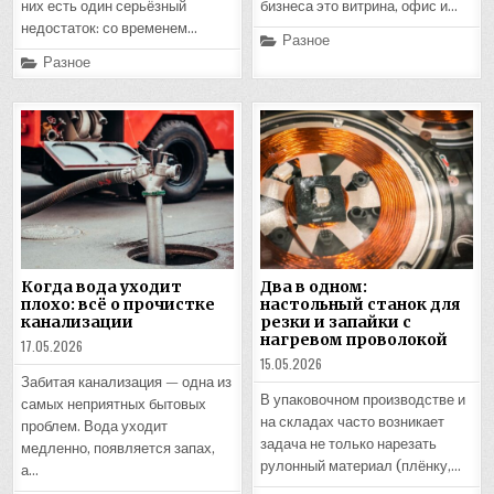
них есть один серьёзный
бизнеса это витрина, офис и…
недостаток: со временем…
Posted
Разное
in
Posted
Разное
in
Когда вода уходит
Два в одном:
плохо: всё о прочистке
настольный станок для
канализации
резки и запайки с
нагревом проволокой
17.05.2026
15.05.2026
Забитая канализация — одна из
В упаковочном производстве и
самых неприятных бытовых
на складах часто возникает
проблем. Вода уходит
задача не только нарезать
медленно, появляется запах,
рулонный материал (плёнку,…
а…