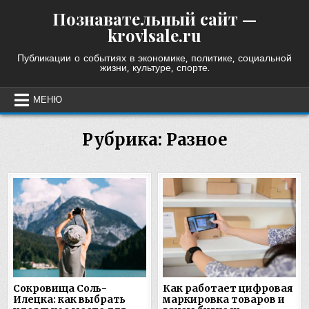
Skip
Познавательный сайт —
to
krovlsale.ru
content
Публикации о событиях в экономике, политике, социальной
жизни, культуре, спорте.
МЕНЮ
Рубрика:
Разное
Сокровища Соль-
Как работает цифровая
Илецка: как выбрать
маркировка товаров и