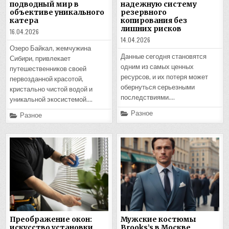
подводный мир в
надежную систему
объективе уникального
резервного
катера
копирования без
лишних рисков
16.04.2026
14.04.2026
Озеро Байкал, жемчужина
Данные сегодня становятся
Сибири, привлекает
одним из самых ценных
путешественников своей
ресурсов, и их потеря может
первозданной красотой,
обернуться серьезными
кристально чистой водой и
последствиями….
уникальной экосистемой….
Posted
Разное
Posted
Разное
in
in
Преображение окон:
Мужские костюмы
искусство установки
Brooks’s в Москве