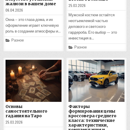
жалюзи в вашем доме
25.03.2026
06.04.2026
Мужской костюм остаётся
Окна – это глаза дома, и их
неотъемлемой частью
оформление играет ключевую
делового и светского
роль в создании атмосферы и…
гардероба. Его выбор — это
инвестиция в…
Posted
Разное
in
Posted
Разное
in
Основы
Факторы
самостоятельного
формирования цены
гадания на Таро
кроссовера среднего
класса: технические
25.03.2026
характеристики,
комплектация и