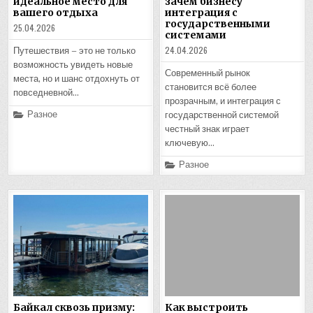
идеальное место для
зачем бизнесу
вашего отдыха
интеграция с
государственными
25.04.2026
системами
24.04.2026
Путешествия – это не только
возможность увидеть новые
Современный рынок
места, но и шанс отдохнуть от
становится всё более
повседневной…
прозрачным, и интеграция с
Posted
Разное
государственной системой
in
честный знак играет
ключевую…
Posted
Разное
in
Байкал сквозь призму:
Как выстроить