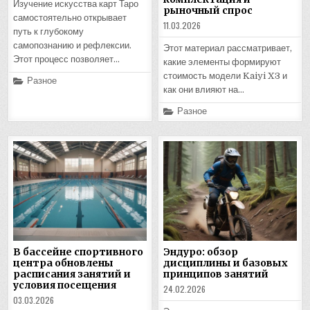
Изучение искусства карт Таро
рыночный спрос
самостоятельно открывает
11.03.2026
путь к глубокому
самопознанию и рефлексии.
Этот материал рассматривает,
Этот процесс позволяет…
какие элементы формируют
стоимость модели Kaiyi X3 и
Posted
Разное
in
как они влияют на…
Posted
Разное
in
В бассейне спортивного
Эндуро: обзор
центра обновлены
дисциплины и базовых
расписания занятий и
принципов занятий
условия посещения
24.02.2026
03.03.2026