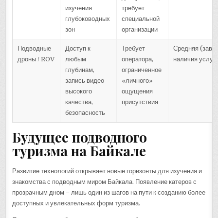
изучения
требует
глубоководных
специальной
зон
организации
Подводные
Доступ к
Требует
Средняя (завис
дроны / ROV
любым
оператора,
наличия услуг
глубинам,
ограниченное
запись видео
«личного»
высокого
ощущения
качества,
присутствия
безопасность
Будущее подводного
туризма на Байкале
Развитие технологий открывает новые горизонты для изучения и
знакомства с подводным миром Байкала. Появление катеров с
прозрачным дном – лишь один из шагов на пути к созданию более
доступных и увлекательных форм туризма.