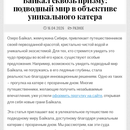
Байкал сквозь призму:
подводный мир в объективе
уникального катера
POSTED
16.04.2026
РАЗНОЕ
IN
Озеро Байкал, жемчужина Сибири, привлекает путешественников
своей первозданной красотой, кристально чистой водой и
уникальной экосистемой. Для тех, кто стремится увидеть это
чудо природы во всей его красе, существуют особые
предложения. Например, возможность увидеть подводный мир
Байкала, не погружаясь в его ледяные глубины, стала
реальностью благодаря инновационным решениям. Одно из таких
– прогулка на катере с прозрачным дном. Многие
путешественники, желающие получить незабываемые
впечатления, уже успели
оформить прогулку на сайте
, открывая
для себя новые грани Байкала.
Эта статья приглашает вас в увлекательное путешествие по
подводному миру Байкала, доступному благодаря уникальным
катерам с прозрачным дном. Мы рассмотрим, как эти суда