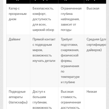
Катер с
Безопасность,
Ограниченная
Высокая
прозрачным
комфорт,
глубина
дном
доступность
наблюдения,
для всех,
зависит от
широкий обзор
погоды
Дайвинг
Прямой контакт
Требует
Средняя (для
с подводным
подготовки,
сертифициров
миром,
снаряжения,
дайверов)
возможность
физической
изучать детали
формы,
ограничения
по
температуре
и глубине
Подводные
Доступ к
Высокая
Низкая
аппараты
большим
стоимость,
(батискафы)
глубинам,
ограниченная
возможность
доступность,