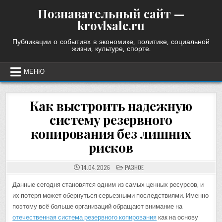
Skip
Познавательный сайт —
to
krovlsale.ru
content
Публикации о событиях в экономике, политике, социальной
жизни, культуре, спорте.
МЕНЮ
Как выстроить надежную
систему резервного
копирования без лишних
рисков
POSTED
14.04.2026
РАЗНОЕ
IN
Данные сегодня становятся одним из самых ценных ресурсов, и
их потеря может обернуться серьезными последствиями. Именно
поэтому всё больше организаций обращают внимание на
отечественная система резервного копирования
как на основу