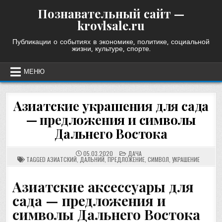
Skip
Познавательный сайт —
to
krovlsale.ru
content
Публикации о событиях в экономике, политике, социальной
жизни, культуре, спорте.
МЕНЮ
Азиатские украшения для сада
— предложения и символы
Дальнего Востока
POSTED
05.03.2020
ДАЧА
IN
TAGGED
АЗИАТСКИЙ
,
ДАЛЬНИЙ
,
ПРЕДЛОЖЕНИЕ
,
СИМВОЛ
,
УКРАШЕНИЕ
Азиатские аксессуары для
сада — предложения и
символы Дальнего Востока