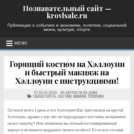
Skip
Познавательный сайт —
to
krovlsale.ru
content
Публикации о событиях в экономике, политике, социальной
жизни, культуре, спорте.
МЕНЮ
Горящий костюм на Хэллоуин
и быстрый макияж на
Хэллоуин с инструкциями!
POSTED
20.03.2020
ХИТРОСТИ ПО ДОМУ
IN
TAGGED
ГОРЕТЬ
,
КОСТЮМ
,
МАКИЯЖ
,
ХЭЛЛОУИН
Остался всего 1 день и это Хэллоуин! Вас пригласили на крутой
Хэллоуин, однако у вас нет ни подходящего костюма, ни времени
на его покупку? Или, возможно вы полный костюмированный
ворчун и не можете выдумать ничего особого? Если все это вам