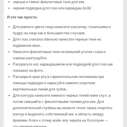
черные и темно-фиолетовые тени для век
черная подводка для глаз или карандаш kohl
И это так просто:
Для ровного цвета лица нанесите консилер, тональника и
пудру на лицо как в большинстве случаев..
Для глаз сначала обильно нанесите черные тени на
подвижное веко..
Нанесите фиолетовые тени на внешний уголок глаза и
хорошо разтушуйте..
Раскрасьте нос карандашиком или подводкой для глаз как
показано на фото..
Расширьте края рта в горизонтальном положении при
помощи подводки и нарисуйте намного короткие
вертикальные линии для зубов..
Для контура нанесите немного черных теней ниже скул, а
потом смешайте с фиолетовыми тенями для век. Для
дополнительной глубины вы можете точно также очертить
контур и выделить собственный нос и область между
бровями. Ключ к этому мэйк-апу черепа на Хэллоуин —
это перемешивание.