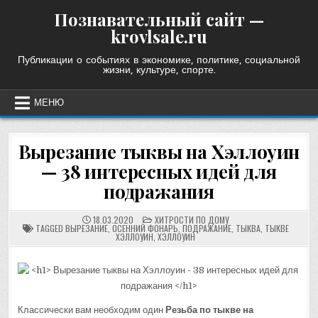
Skip
Познавательный сайт —
to
krovlsale.ru
content
Публикации о событиях в экономике, политике, социальной
жизни, культуре, спорте.
МЕНЮ
Вырезание тыквы на Хэллоуин
— 38 интересных идей для
подражания
POSTED
18.03.2020
ХИТРОСТИ ПО ДОМУ
IN
TAGGED
ВЫРЕЗАНИЕ
,
ОСЕННИЙ ФОНАРЬ
,
ПОДРАЖАНИЕ
,
ТЫКВА
,
ТЫКВЕ
ХЭЛЛОУИН
,
ХЭЛЛОУИН
Классически вам необходим один
Резьба по тыкве на