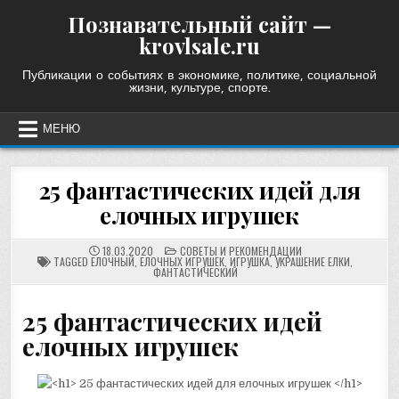
Skip
Познавательный сайт —
to
krovlsale.ru
content
Публикации о событиях в экономике, политике, социальной
жизни, культуре, спорте.
МЕНЮ
25 фантастических идей для
елочных игрушек
POSTED
18.03.2020
СОВЕТЫ И РЕКОМЕНДАЦИИ
IN
TAGGED
ЕЛОЧНЫЙ
,
ЕЛОЧНЫХ ИГРУШЕК
,
ИГРУШКА
,
УКРАШЕНИЕ ЕЛКИ
,
ФАНТАСТИЧЕСКИЙ
25 фантастических идей
елочных игрушек