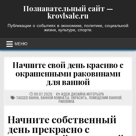
Skip
Познавательный сайт —
to
krovlsale.ru
content
Публикации о событиях в экономике, политике, социальной
жизни, культуре, спорте.
МЕНЮ
Начните свой день красиво с
окрашенными раковинами
для ванной
POSTED
09.07.2020
ИДЕИ ДИЗАЙНА ИНТЕРЬЕРА
IN
TAGGED
ВАННА
,
ВАННОЙ КОМНАТЫ
,
ОКРАСИТЬ
,
ПОМЕЩЕНИЙ ВАННОЙ
,
РАКОВИНА
Начните собственный
день прекрасно с