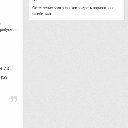
Остекление балконов: как выбрать вариант и не
ошибиться
.
требуются
и из
-во