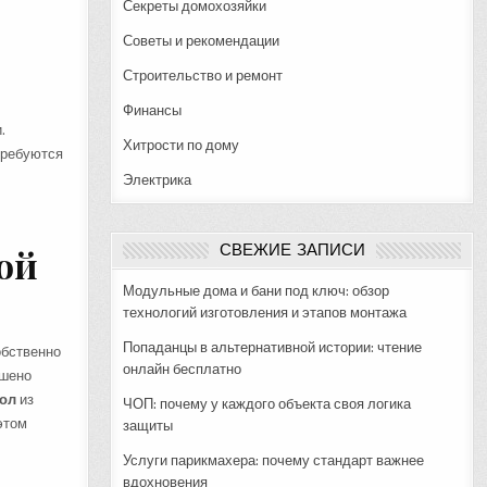
Секреты домохозяйки
Советы и рекомендации
Строительство и ремонт
Финансы
.
Хитрости по дому
требуются
Электрика
СВЕЖИЕ ЗАПИСИ
ой
Модульные дома и бани под ключ: обзор
технологий изготовления и этапов монтажа
Попаданцы в альтернативной истории: чтение
обственно
онлайн бесплатно
ешено
тол
из
ЧОП: почему у каждого объекта своя логика
этом
защиты
Услуги парикмахера: почему стандарт важнее
вдохновения