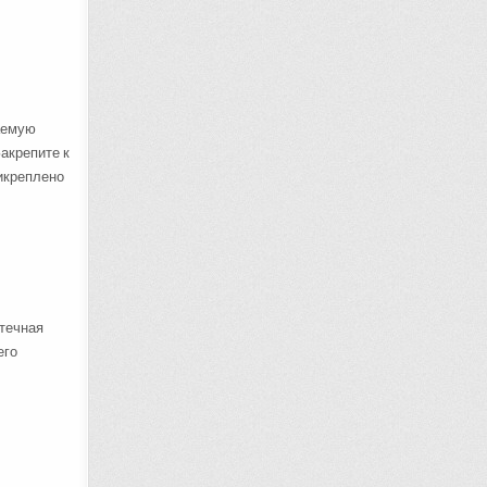
лаемую
акрепите к
рикреплено
отечная
его