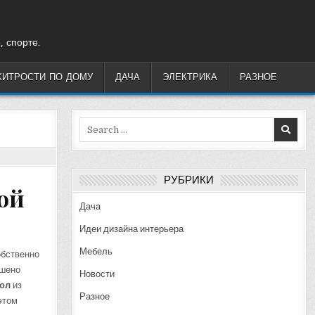
, спорте.
ХИТРОСТИ ПО ДОМУ
ДАЧА
ЭЛЕКТРИКА
РАЗНОЕ
Search
for:
РУБРИКИ
ой
Дача
Идеи дизайна интерьера
Мебель
обственно
ешено
Новости
тол
из
Разное
этом