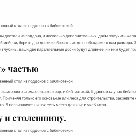
 вы достали из поддона, и несколько дополнительных, дабы получить же
 мебели, берите две доски и обрезать их до необходимого вам размера. З
ей глубины, ваши две параллельные доски будут длиннее, и к ним будет п
й» частью
 письменного стола считается еще и библиотекой. В данном случае библи
. Применяя только его основание или леса для строительства, закрепите 
то. В появившихся нишах есть место для книг и учебников..
у и столешницу.