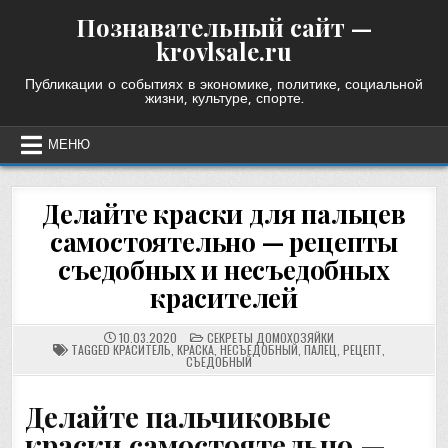
Skip
Познавательный сайт —
to
krovlsale.ru
content
Публикации о событиях в экономике, политике, социальной
жизни, культуре, спорте.
МЕНЮ
Делайте краски для пальцев
самостоятельно — рецепты
съедобных и несъедобных
красителей
POSTED
10.03.2020
СЕКРЕТЫ ДОМОХОЗЯЙКИ
IN
TAGGED
КРАСИТЕЛЬ
,
КРАСКА
,
НЕСЪЕДОБНЫЙ
,
ПАЛЕЦ
,
РЕЦЕПТ
,
СЪЕДОБНЫЙ
Делайте пальчиковые
краски самостоятельно —