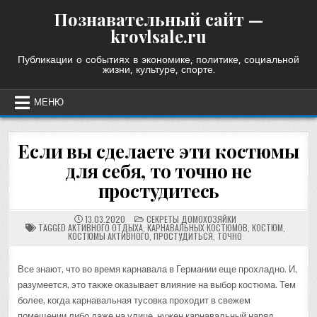
Skip
Познавательный сайт —
to
krovlsale.ru
content
Публикации о событиях в экономике, политике, социальной
жизни, культуре, спорте.
МЕНЮ
Если вы сделаете эти костюмы
для себя, то точно не
простудитесь
POSTED
13.03.2020
СЕКРЕТЫ ДОМОХОЗЯЙКИ
IN
TAGGED
АКТИВНОГО ОТДЫХА
,
КАРНАВАЛЬНЫХ КОСТЮМОВ
,
КОСТЮМ
,
КОСТЮМЫ АКТИВНОГО
,
ПРОСТУДИТЬСЯ
,
ТОЧНО
Все знают, что во время карнавала в Германии еще прохладно. И,
разумеется, это также оказывает влияние на выбор костюма. Тем
более, когда карнавальная тусовка проходит в свежем
помещении либо даже на улице, нужен карнавальный наряд