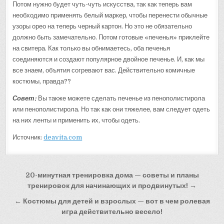
Потом нужно будет чуть-чуть искусства, так как теперь вам
необходимо применять белый маркер, чтобы перенести обычные
узоры орео на теперь черный картон. Но это не обязательно
должно быть замечательно. Потом готовые «печенья» приклейте
на свитера. Как только вы обнимаетесь, оба печенья
соединяются и создают популярное двойное печенье. И, как мы
все знаем, объятия согревают вас. Действительно комичные
костюмы, правда??
Совет:
Вы также можете сделать печенье из пенополистирола
или пенополистирола. Но так как они тяжелее, вам следует одеть
на них ленты и применить их, чтобы одеть.
Источник:
deavita.com
Навигация
20-минутная тренировка дома — советы и планы
по
тренировок для начинающих и продвинутых! →
записям
← Костюмы для детей и взрослых — вот в чем ролевая
игра действительно весело!