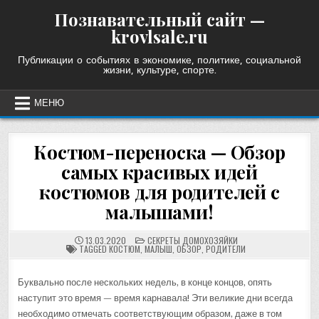
Skip
Познавательный сайт —
to
krovlsale.ru
content
Публикации о событиях в экономике, политике, социальной
жизни, культуре, спорте.
МЕНЮ
Костюм-переноска — Обзор
самых красивых идей
костюмов для родителей с
малышами!
POSTED
13.03.2020
СЕКРЕТЫ ДОМОХОЗЯЙКИ
IN
TAGGED
КОСТЮМ
,
МАЛЫШ
,
ОБЗОР
,
РОДИТЕЛИ
Буквально после нескольких недель, в конце концов, опять
наступит это время — время карнавала! Эти великие дни всегда
необходимо отмечать соответствующим образом, даже в том