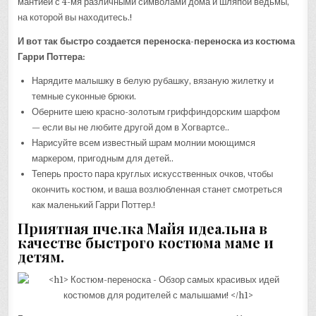
мантией с 4-мя различными символами дома и шляпой ведьмы,
на которой вы находитесь.!
И вот так быстро создается переноска-переноска из костюма
Гарри Поттера:
Нарядите малышку в белую рубашку, вязаную жилетку и
темные суконные брюки.
Оберните шею красно-золотым гриффиндорским шарфом
— если вы не любите другой дом в Хогвартсе..
Нарисуйте всем известный шрам молнии моющимся
маркером, пригодным для детей..
Теперь просто пара круглых искусственных очков, чтобы
окончить костюм, и ваша возлюбленная станет смотреться
как маленький Гарри Поттер.!
Приятная пчелка Майя идеальна в
качестве быстрого костюма маме и
детям.