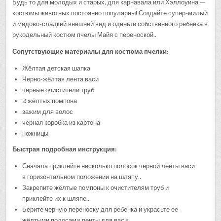
Будь то для молодых и старых, для карнавала или Хэллоуина —
костюмы животных постоянно популярны! Создайте супер-милый
и медово-сладкий внешний вид и оденьте собственного ребенка в
рукодельный костюм пчелы Майя с переноской..
Сопутствующие материалы для костюма пчелки:
Жёлтая детская шапка
Черно-жёлтая лента васи
черные очистители труб
2 жёлтых помпона
зажим для волос
черная коробка из картона
ножницы
Быстрая подробная инструкция:
Сначала приклейте несколько полосок черной ленты васи
в горизонтальном положении на шляпу..
Закрепите жёлтые помпоны к очистителям труб и
приклейте их к шляпе..
Берите черную переноску для ребенка и украсьте ее
жёлтыми полосами ленты для васи..