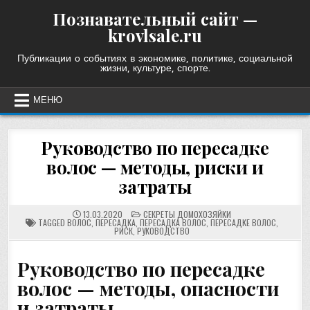
Skip
Познавательный сайт —
to
krovlsale.ru
content
Публикации о событиях в экономике, политике, социальной
жизни, культуре, спорте.
МЕНЮ
Руководство по пересадке
волос — методы, риски и
затраты
POSTED
13.03.2020
СЕКРЕТЫ ДОМОХОЗЯЙКИ
IN
TAGGED
ВОЛОС
,
ПЕРЕСАДКА
,
ПЕРЕСАДКА ВОЛОС
,
ПЕРЕСАДКЕ ВОЛОС
,
РИСК
,
РУКОВОДСТВО
Руководство по пересадке
волос — методы, опасности
и затраты