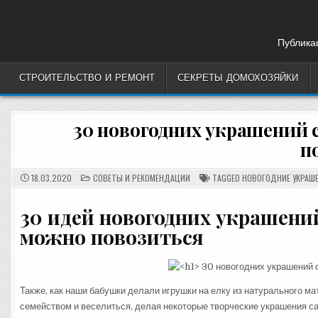
Skip
to
content
Публикац
СТРОИТЕЛЬСТВО И РЕМОНТ
СЕКРЕТЫ ДОМОХОЗЯЙКИ
30 новогодних украшений 
п
POSTED
18.03.2020
СОВЕТЫ И РЕКОМЕНДАЦИИ
TAGGED
НОВОГОДНИЕ УКРАШ
IN
30 идей новогодних украшени
можно повозиться
Также, как наши бабушки делали игрушки на елку из натурального м
семейством и веселиться, делая некоторые творческие украшения с