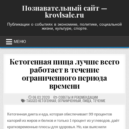
Skip
Познавательный сайт —
to
krovlsale.ru
content
Публикации о событиях в экономике, политике, социальной
жизни, культуре, спорте.
МЕНЮ
Кетогенная пища лучше всего
работает в течение
ограниченного периода
времени
POSTED
06.03.2020
СОВЕТЫ И РЕКОМЕНДАЦИИ
IN
TAGGED
КЕТОГЕННАЯ
,
ОГРАНИЧЕННЫЙ
,
ПИЩА
,
ТЕЧЕНИЕ
Кетогенная диета и еда, которая обеспечивает 99 процентов
калорий из жиров и белков и только 1 процент из углеводов, даёт
кратковременные плюсы для здоровья. Но, как выяснили