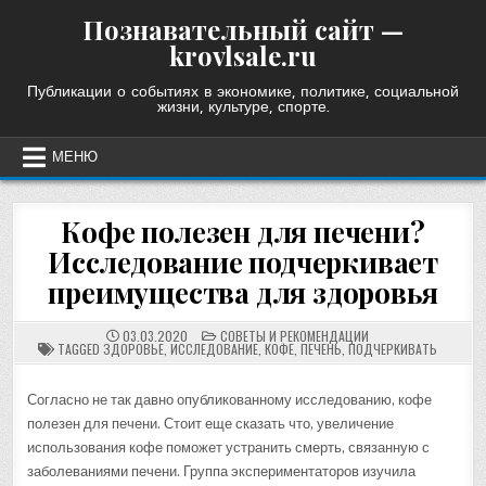
Skip
Познавательный сайт —
to
krovlsale.ru
content
Публикации о событиях в экономике, политике, социальной
жизни, культуре, спорте.
МЕНЮ
Кофе полезен для печени?
Исследование подчеркивает
преимущества для здоровья
POSTED
03.03.2020
СОВЕТЫ И РЕКОМЕНДАЦИИ
IN
TAGGED
ЗДОРОВЬЕ
,
ИССЛЕДОВАНИЕ
,
КОФЕ
,
ПЕЧЕНЬ
,
ПОДЧЕРКИВАТЬ
Согласно не так давно опубликованному исследованию, кофе
полезен для печени. Стоит еще сказать что, увеличение
использования кофе поможет устранить смерть, связанную с
заболеваниями печени. Группа экспериментаторов изучила