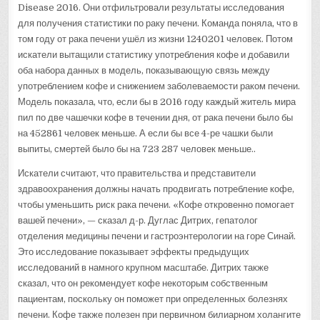
Disease 2016. Они отфильтровали результаты исследования
для получения статистики по раку печени. Команда поняла, что в
том году от рака печени ушёл из жизни 1240201 человек. Потом
искатели вытащили статистику употребления кофе и добавили
оба набора данных в модель, показывающую связь между
употреблением кофе и снижением заболеваемости раком печени.
Модель показала, что, если бы в 2016 году каждый житель мира
пил по две чашечки кофе в течении дня, от рака печени было бы
на 452861 человек меньше. А если бы все 4-ре чашки были
выпиты, смертей было бы на 723 287 человек меньше..
Искатели считают, что правительства и представители
здравоохранения должны начать продвигать потребление кофе,
чтобы уменьшить риск рака печени. «Кофе откровенно помогает
вашей печени», — сказал д-р. Дуглас Дитрих, гепатолог
отделения медицины печени и гастроэнтерологии на горе Синай.
Это исследование показывает эффекты предыдущих
исследований в намного крупном масштабе. Дитрих также
сказал, что он рекомендует кофе некоторым собственным
пациентам, поскольку он поможет при определенных болезнях
печени. Кофе также полезен при первичном билиарном холангите