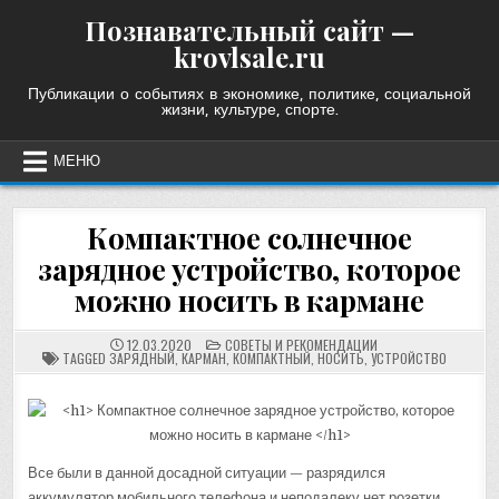
Skip
Познавательный сайт —
to
krovlsale.ru
content
Публикации о событиях в экономике, политике, социальной
жизни, культуре, спорте.
МЕНЮ
Компактное солнечное
зарядное устройство, которое
можно носить в кармане
POSTED
12.03.2020
СОВЕТЫ И РЕКОМЕНДАЦИИ
IN
TAGGED
ЗАРЯДНЫЙ
,
КАРМАН
,
КОМПАКТНЫЙ
,
НОСИТЬ
,
УСТРОЙСТВО
Все были в данной досадной ситуации — разрядился
аккумулятор мобильного телефона и неподалеку нет розетки.