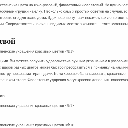
твенские цвета на ярко-розовый, фиолетовый и салатовый. Не нужно боя
сочные игрушки на елку. Несколько самых простых советов на случай, е
вторите его для всего дома. Вдохновение тут вам покажет, как легко можн
и. Сосредоточтесь на очень видимых местах в комнате — елке, кухонном
тевой
щими. Вы можете получить удовольствие лучшим украшением в розово-л
 шаров разных цветов может быстро преобразиться в приманку на каминн
и люстру перьевыми гирляндами. Если хорошо сбалансировать, красочные
венском столе. Фиолетовые ударения могут красиво дополнить классиче
тов