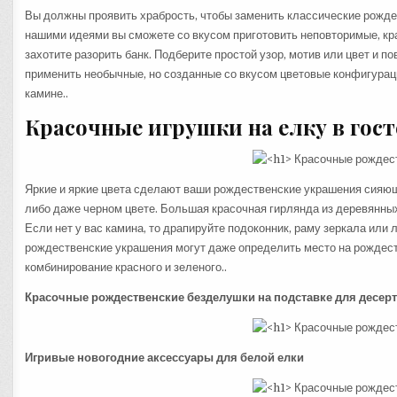
Вы должны проявить храбрость, чтобы заменить классические рождес
нашими идеями вы сможете со вкусом приготовить неповторимые, кра
захотите разорить банк. Подберите простой узор, мотив или цвет и по
применить необычные, но созданные со вкусом цветовые конфигураци
камине..
Красочные игрушки на елку в гос
Яркие и яркие цвета сделают ваши рождественские украшения сияю
либо даже черном цвете. Большая красочная гирлянда из деревянных
Если нет у вас камина, то драпируйте подоконник, раму зеркала ил
рождественские украшения могут даже определить место на рождест
комбинирование красного и зеленого..
Красочные рождественские безделушки на подставке для десер
Игривые новогодние аксессуары для белой елки