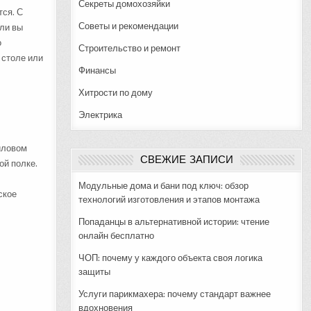
Секреты домохозяйки
тся. С
Советы и рекомендации
сли вы
о
Строительство и ремонт
 столе или
Финансы
Хитрости по дому
Электрика
иловом
СВЕЖИЕ ЗАПИСИ
ой полке.
Модульные дома и бани под ключ: обзор
ское
технологий изготовления и этапов монтажа
Попаданцы в альтернативной истории: чтение
онлайн бесплатно
ЧОП: почему у каждого объекта своя логика
защиты
Услуги парикмахера: почему стандарт важнее
вдохновения