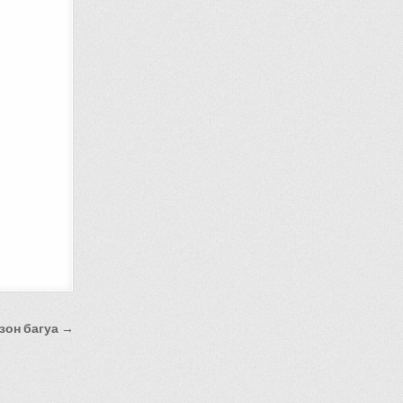
зон багуа →