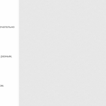
мечательно
 разным,
ом.