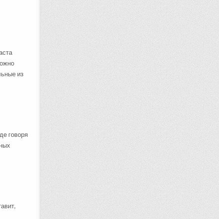
аста
можно
льные из
де говоря
зных
тавит,