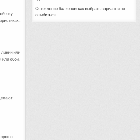
Остекление балконов: как выбрать вариант и не
ребенку
ошибиться
еристиках..
 линии или
 или обои,
 делают
 хорошо