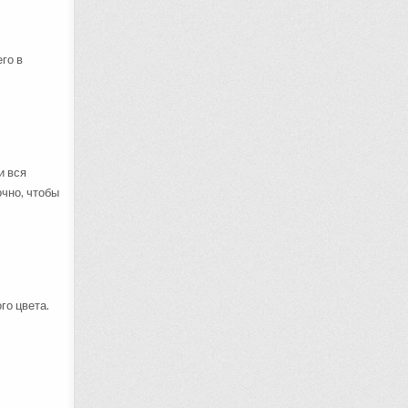
го в
и вся
очно, чтобы
го цвета.