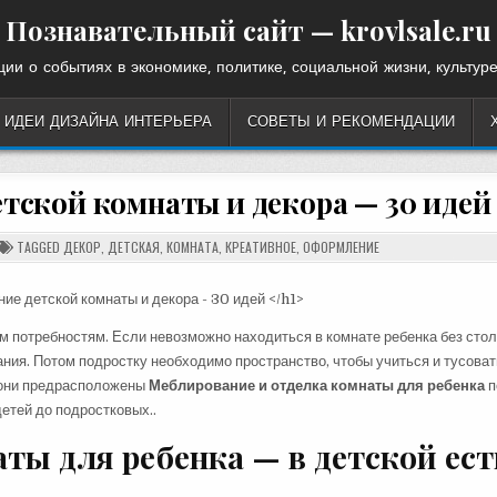
Познавательный сайт — krovlsale.ru
ии о событиях в экономике, политике, социальной жизни, культуре
ИДЕИ ДИЗАЙНА ИНТЕРЬЕРА
СОВЕТЫ И РЕКОМЕНДАЦИИ
тской комнаты и декора — 30 идей
TAGGED
ДЕКОР
,
ДЕТСКАЯ
,
КОМНАТА
,
КРЕАТИВНОЕ
,
ОФОРМЛЕНИЕ
м потребностям. Если невозможно находиться в комнате ребенка без сто
ания. Потом подростку необходимо пространство, чтобы учиться и тусоват
 они предрасположены
Меблирование и отделка комнаты для ребенка
п
детей до подростковых..
ты для ребенка — в детской ест