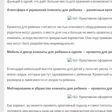
функций в одной, что даёт больше места для хранения и возможности 
Атмосфера и украшения комнаты для ребенка — различные кров
Кроватка для ребенка считается частью ключевого оборудования ком
родители могут думать о месте для сна и больше не иметь кроватки 
изменить, всегда являются прекрасным вариантом. Они подстраиваю
них могут быть разработаны индивидуально..
Мебель и декор комнаты для ребенка в одном — кроватка для ре
Благодаря небольшой высоте кроватки для детей у пола нет риска, 
иначе грядок, которые растут одновременно с ребенком. Кроватный 
размеров в зависимости от возраста ребенка..
Меблирование и убранство комнаты для ребенка — кроватка для
Как вариант, вы можете проявить креативный подход и самостоятельн
положите два матраса один на один и экстравагантное изголовье пр