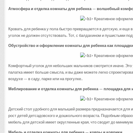
Атмосфера и отделка комнаты для ребенка — волшебный комфо
Кровать для ребенка у пола быстро превращается в детскую, и еще в
уголок не должен отсутствовать. Тот, с балдахином и пушистыми по
Обустройство и оформление комнаты для ребенка как площадки
Комфортный уголок для небольших мальчиков смотрится иначе. Это у
палатка имеет больше смысла, и вы даже можете легко спроектирова
воздухе — в саду, парке или на прогулке..
Меблирование и отделка комнаты для ребенка — площадка для 
Детский стол удобного для малышей размера предназначается для иг
рост детей детсадовского и дошкольного возраста. Подобным образом
мебель для детской имеет округленные края, что сводит до минимума
Мебель и отделка комнаты для ребенка — ковры и коврики.