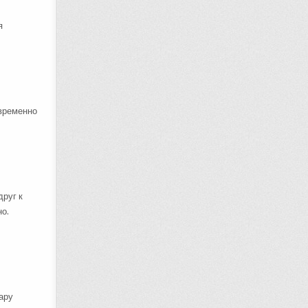
я
овременно
друг к
о.
ару