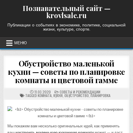
Skip
Познавательный сайт —
to
krovlsale.ru
content
Публикации о событиях в экономике, политике, социальной
жизни, культуре, спорте.
МЕНЮ
Обустройство маленькой
кухни — советы по планировке
комнаты и цветовой гамме
POSTED
11.03.2020
СОВЕТЫ И РЕКОМЕНДАЦИИ
IN
TAGGED
КОМНАТА
,
КУХНЯ
,
ОБУСТРОЙСТВО
,
ПЛАНИРОВКА
Мы покажем вам несколько оригинальных идей, как применять
ваш
настроить маленькую кухонную комнату
может — и даст