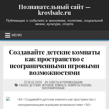
Skip
Познавательный сайт —
to
krovlsale.ru
content
Публикации о событиях в экономике, политике, социальной
жизни, культуре, спорте.
МЕНЮ
Создавайте детские комнаты
как пространство с
неограниченными игровыми
возможностями
POSTED
10.03.2020
СОВЕТЫ И РЕКОМЕНДАЦИИ
IN
TAGGED
ДЕТСКАЯ
,
ИГРОВОЙ
,
КОМНАТА
,
КОМНАТЫ РЕБЕНКА
,
НЕОГРАНИЧЕННЫЙ