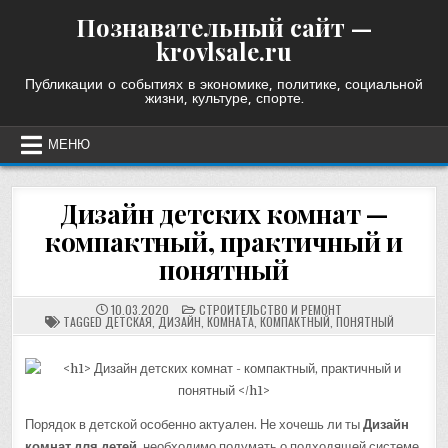
Skip
Познавательный сайт —
to
krovlsale.ru
content
Публикации о событиях в экономике, политике, социальной
жизни, культуре, спорте.
МЕНЮ
Дизайн детских комнат —
компактный, практичный и
понятный
POSTED
10.03.2020
СТРОИТЕЛЬСТВО И РЕМОНТ
IN
TAGGED
ДЕТСКАЯ
,
ДИЗАЙН
,
КОМНАТА
,
КОМПАКТНЫЙ
,
ПОНЯТНЫЙ
Порядок в детской особенно актуален. Не хочешь ли ты
Дизайн
комнат для детей
, необходимо подумать о подходящей системе