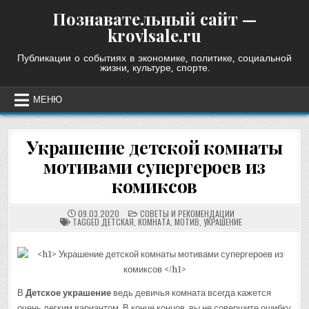
Skip
Познавательный сайт —
to
krovlsale.ru
content
Публикации о событиях в экономике, политике, социальной
жизни, культуре, спорте.
МЕНЮ
Украшение детской комнаты
мотивами супергероев из
комиксов
POSTED
09.03.2020
СОВЕТЫ И РЕКОМЕНДАЦИИ
IN
TAGGED
ДЕТСКАЯ
,
КОМНАТА
,
МОТИВ
,
УКРАШЕНИЕ
В
Детское украшение
ведь девичья комната всегда кажется
очень легким вариантом. В конце концов, вы не совершите ошибку