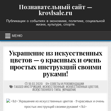
Skip
Познавательный сайт —
to
krovlsale.ru
content
Публикации о событиях в экономике, политике, социальной
жизни, культуре, спорте.
МЕНЮ
Украшение из искусственных
цветов — 9 красивых и очень
простых инструкций своими
руками!
POSTED
18.03.2020
СОВЕТЫ И РЕКОМЕНДАЦИИ
IN
TAGGED
ИНСТРУКЦИЯ
,
ИСКУССТВЕННЫЙ
,
ИСКУССТВЕННЫХ ЦВЕТОВ
,
ИСКУСТВЕННОГО ТИПА
,
УКРАШЕНИЕ