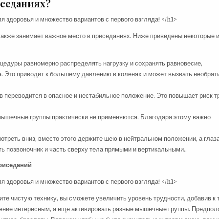
седаниях?
 также занимает важное место в приседаниях. Ниже приведены некоторые 
цедуры равномерно распределять нагрузку и сохранять равновесие,
ла. Это приводит к большему давлению в коленях и может вызвать необра
в переводится в опасное и нестабильное положение. Это повышает риск 
 мышечные группы практически не применяются. Благодаря этому важно
треть вниз, вместо этого держите шею в нейтральном положении, а глаз
ть позвоночник и часть сверху тела прямыми и вертикальными..
приседаний
те чистую технику, вы сможете увеличить уровень трудности, добавив к 
ение интересным, а еще активировать разные мышечные группы. Предпол