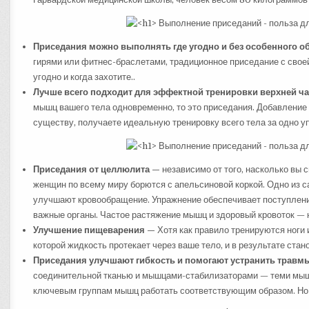
Приседания можно выполнять где угодно и без особенного 
гирями или фитнес-браслетами, традиционное приседание с свое
угодно и когда захотите..
Лучше всего подходит для эффектной тренировки верхней ча
мышц вашего тела одновременно, то это приседания. Добавление в
существу, получаете идеальную тренировку всего тела за одно у
Приседания от целлюлита —
независимо от того, насколько вы 
женщин по всему миру борются с апельсиновой коркой. Одно из 
улучшают кровообращение. Упражнение обеспечивает поступлени
важные органы. Частое растяжение мышц и здоровый кровоток — 
Улучшение пищеварения —
Хотя как правило тренируются ноги 
которой жидкость протекает через ваше тело, и в результате ста
Приседания улучшают гибкость и помогают устранить травм
соединительной тканью и мышцами-стабилизаторами — теми мышц
ключевым группам мышц работать соответствующим образом. Но д