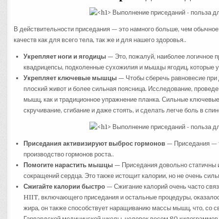
В действительности приседания — это намного больше, чем обычное
качеств как для всего тела, так же и для нашего здоровья..
Укрепляет ноги и ягодицы —
Это, пожалуй, наиболее логичное 
квадрицепсы, подколенные сухожилия и мышцы ягодиц, которые у
Укрепляет ключевые мышцы —
Чтобы сберечь равновесие при 
плоский живот и более сильная поясница. Исследование, проведе
мышц, как и традиционное упражнение планка. Сильные ключевы
скручивание, сгибание и даже стоять, и сделать легче боль в спине
Приседания активизируют выброс гормонов —
Приседания — т
производство гормонов роста..
Помогите нарастить мышцы —
Приседания довольно статичны 
сокращений сердца. Это также истощит калории, но не очень сильно
Сжигайте калории быстро —
Сжигание калорий очень часто связ
HIIT, включающего приседания и остальные процедуры, оказало
жира, он также способствует наращиванию массы мышц, что, со с
Гарвардской медицинской школы, человек весом 80 килограммов 