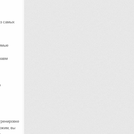
из самых
тимые
травм
а
тренировке
ожим, вы