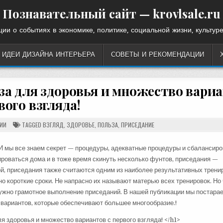
Познавательный сайт — krovlsale.ru
ии о событиях в экономике, политике, социальной жизни, культуре
ИДЕИ ДИЗАЙНА ИНТЕРЬЕРА
СОВЕТЫ И РЕКОМЕНДАЦИИ
а для здоровья и множество вари
вого взгляда!
ИИ
TAGGED
ВЗГЛЯД
,
ЗДОРОВЬЕ
,
ПОЛЬЗА
,
ПРИСЕДАНИЕ
И мы все знаем секрет — процедуры, адекватные процедуры и сбалансиро
ироваться дома и в тоже время скинуть несколько фунтов, приседания —
ой, приседания также считаются одним из наиболее результативных трени
 короткие сроки. Не напрасно их называют матерью всех тренировок. Но
жно грамотное выполнение приседаний. В нашей публикации мы постара
 вариантов, которые обеспечивают большее многообразие.!