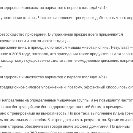
 упражнение для ног. Частое выполнение тренировок даёт очень много хо
превосходство приседаний. В упражнении прежде всего применяются
крепляют ноги и подтягивают ягодицы..
движении вниз, в присед включаются мышцы живота и спины. Результат 
нное в 2018 году, показало, что приседания также продуктивны для главн
е мышцы могут существенно сделать легче ежедневные движения, напри
..
радиционное силовое упражнение и, поэтому, эффектный способ повыси
и направлены на определенные мышечные группы, а не повышаюту частот
, как бег трусцой или бег на дорожке для занятий бегом, к примеру..
ано с тренировками на выносливость. Но все таки, выполнение плана тре
сь оптимальным способам быстрее достигнуть результатов. Кроме сжиган
воей стороны, обеспечивает говоря иначе эффект дожигания. По данным
может сжечь до 260 калорий за полчаса силовых тренировок..