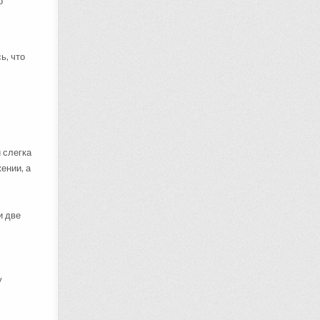
о
ь, что
 слегка
ении, а
и две
у