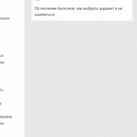
Остекление балконов: как выбрать вариант и не
ошибиться
роших
—
ых
мер
ть
у
нировок
ия