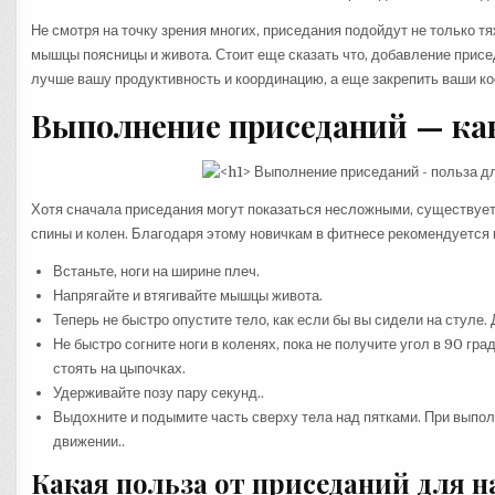
Не смотря на точку зрения многих, приседания подойдут не только т
мышцы поясницы и живота. Стоит еще сказать что, добавление прис
лучше вашу продуктивность и координацию, а еще закрепить ваши кос
Выполнение приседаний — ка
Хотя сначала приседания могут показаться несложными, существует
спины и колен. Благодаря этому новичкам в фитнесе рекомендуется и
Встаньте, ноги на ширине плеч.
Напрягайте и втягивайте мышцы живота.
Теперь не быстро опустите тело, как если бы вы сидели на стуле.
Не быстро согните ноги в коленях, пока не получите угол в 90 гр
стоять на цыпочках.
Удерживайте позу пару секунд..
Выдохните и подымите часть сверху тела над пятками. При выпол
движении..
Какая польза от приседаний для н