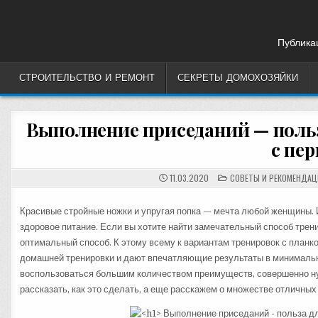
Skip
to
content
Публикац
СТРОИТЕЛЬСТВО И РЕМОНТ
СЕКРЕТЫ ДОМОХОЗЯЙКИ
Выполнение приседаний — польз
с пер
POSTED
11.03.2020
СОВЕТЫ И РЕКОМЕНДАЦ
IN
Красивые стройные ножки и упругая попка — мечта любой женщины. 
здоровое питание. Если вы хотите найти замечательный способ трен
оптимальный способ. К этому всему к вариантам тренировок с планк
домашней тренировки и дают впечатляющие результаты в минимально
воспользоваться большим количеством преимуществ, совершенно ну
рассказать, как это сделать, а еще расскажем о множестве отличных