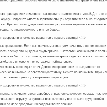
фитнес-браслеты. Впрочем чтобы не было значительных травм очень важн
ого приседания и отличается как правило положением ступней. Для этого
наружу. Напрягите живот, выпрямите спину и опустите тело вниз. Убедитес
огах. Краткосрочно удерживайте позицию, а потом вернитесь в начальное
одиц, но и на поверхность внутри бедер..
х тренировках. Если вы новичок, мы советуем начинать с легких весов и
асть сверху спины, держа грудь прямой. Выставьте ноги на ширине плеч и
Теперь не быстро опуститесь, на какое-то время задержитесь в этом полож
рогибалась и позвоночник оставался нейтральным..
ет мышцы поясницы и плеч. Движение практически не выделяется от
 особое внимание на собственную технику. Берите набивной мяч, гирю ил
. Выставьте ступни чуть шире плеч и присядьте.
ение, или, иначе говоря аэробное упражнение, которое повышает частот
овышает нагрузку на суставы, важно, чтобы у вас не было трудностей с
ия и по мере продвижения подпрыгивайте повыше..