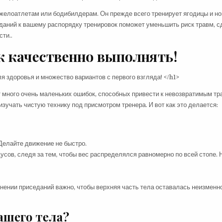
яжелоатлетам или бодибилдерам. Он прежде всего тренирует ягодицы и но
еданий к вашему распорядку тренировок поможет уменьшить риск травм, с
ти..
к качественно выполнять!
 много очень маленьких ошибок, способных привести к невозвратимым т
зучать чистую технику под присмотром тренера. И вот как это делается:
 Делайте движение не быстро.
адусов, следя за тем, чтобы вес распределялся равномерно по всей стопе.
нении приседаний важно, чтобы верхняя часть тела оставалась неизменн
ашего тела?