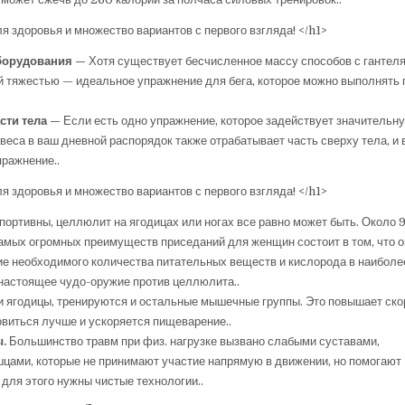
оборудования —
Хотя существует бесчисленное массу способов с гантел
й тяжестью — идеальное упражнение для бега, которое можно выполнять 
сти тела —
Если есть одно упражнение, которое задействует значительн
еса в ваш дневной распорядок также отрабатывает часть сверху тела, и 
пражнение..
спортивны, целлюлит на ягодицах или ногах все равно может быть. Около
самых огромных преимуществ приседаний для женщин состоит в том, что 
е необходимого количества питательных веществ и кислорода в наиболе
настоящее чудо-оружие против целлюлита..
и ягодицы, тренируются и остальные мышечные группы. Это повышает скор
новиться лучше и ускоряется пищеварение..
ы.
Большинство травм при физ. нагрузке вызвано слабыми суставами,
ами, которые не принимают участие напрямую в движении, но помогают
ля этого нужны чистые технологии..