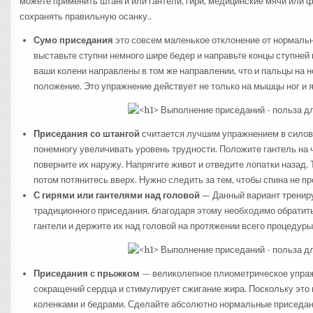
можете применить штанги или гантели, гири, медицинские мячи или 
сохранять правильную осанку..
Сумо приседания
это совсем маленькое отклонение от нормальн
выставьте ступни немного шире бедер и направьте концы ступней 
ваши колени направлены в том же направлении, что и пальцы на н
положение. Это упражнение действует не только на мышцы ног и яг
Приседания со штангой
считается лучшим упражнением в силовы
понемногу увеличивать уровень трудности. Положите гантель на ч
поверните их наружу. Напрягите живот и отведите лопатки назад. 
потом потянитесь вверх. Нужно следить за тем, чтобы спина не п
С гирями или гантелями над головой —
Данный вариант трениру
традиционного приседания, благодаря этому необходимо обратить
гантели и держите их над головой на протяжении всего процедуры
Приседания с прыжком
— великолепное плиометрическое упражн
сокращений сердца и стимулирует сжигание жира. Поскольку это п
коленками и бедрами. Сделайте абсолютно нормальные приседан