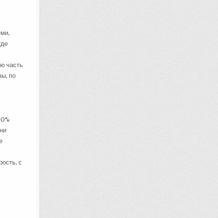
ями,
где
ую часть
вы, по
 90%
они
е
ость, с