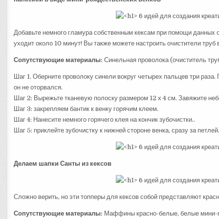
Добавьте немного гламура собственным кексам при помощи данных о
уходит около 10 минут! Вы также можете настроить очистители труб в
Сопутствующие материалы:
Синельная проволока (очиститель труб)
Шаг 1. Оберните проволоку синели вокруг четырех пальцев три раза.
он не оторвался.
Шаг 2: Вырежьте тканевую полоску размером 12 х 4 см. Завяжите не
Шаг 3: закрепляем бантик к венку горячим клеем.
Шаг 4: Нанесите немного горячего клея на кончик зубочистки..
Шаг 5: приклейте зубочистку к нижней стороне венка, сразу за петлей.
Делаем шапки Санты из кексов
Сложно верить, но эти топперы для кексов собой представляют кра
Сопутствующие материалы:
Маффины красно-белые, белые мини-пом