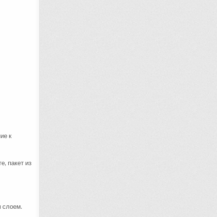
ие к
е, пакет из
м слоем.