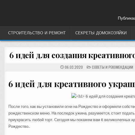
Skip
to
content
Публикац
СТРОИТЕЛЬСТВО И РЕМОНТ
СЕКРЕТЫ ДОМОХОЗЯЙКИ
6 идей для создания креативног
POSTED
06.03.2020
СОВЕТЫ И РЕКОМЕНДАЦИИ
IN
6 идей для креативного украш
После того, как вы установили огни на Рождество и оформили собст
рождественском меню. На последок ужина, разумеется, стоит подать
приукрасить любой торт. Сегодня мы покажем вам 6 великолепных ид
Рождество..