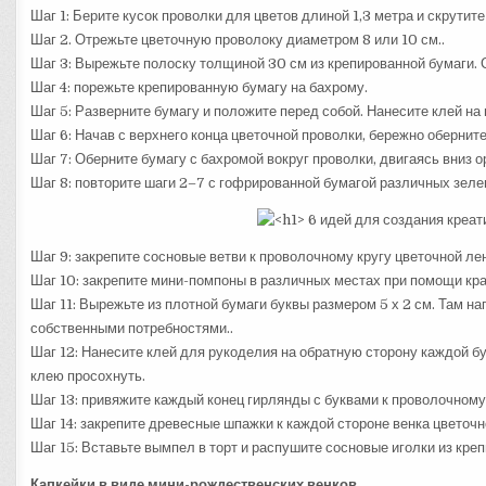
Шаг 1: Берите кусок проволки для цветов длиной 1,3 метра и скрутит
Шаг 2. Отрежьте цветочную проволоку диаметром 8 или 10 см..
Шаг 3: Вырежьте полоску толщиной 30 см из крепированной бумаги. С
Шаг 4: порежьте крепированную бумагу на бахрому.
Шаг 5: Разверните бумагу и положите перед собой. Нанесите клей на
Шаг 6: Начав с верхнего конца цветочной проволки, бережно обернит
Шаг 7: Оберните бумагу с бахромой вокруг проволки, двигаясь вниз о
Шаг 8: повторите шаги 2–7 с гофрированной бумагой различных зелен
Шаг 9: закрепите сосновые ветви к проволочному кругу цветочной лен
Шаг 10: закрепите мини-помпоны в различных местах при помощи кра
Шаг 11: Вырежьте из плотной бумаги буквы размером 5 х 2 см. Там н
собственными потребностями..
Шаг 12: Нанесите клей для рукоделия на обратную сторону каждой бу
клею просохнуть.
Шаг 13: привяжите каждый конец гирлянды с буквами к проволочному
Шаг 14: закрепите древесные шпажки к каждой стороне венка цветочн
Шаг 15: Вставьте вымпел в торт и распушите сосновые иголки из креп
Капкейки в виде мини-рождественских венков