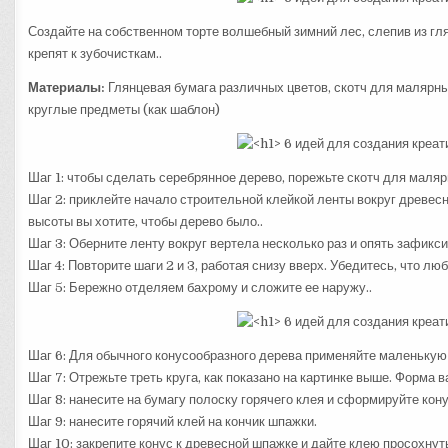
Создайте на собственном торте волшебный зимний лес, слепив из гл
крепят к зубочисткам..
Материалы:
Глянцевая бумага различных цветов, скотч для малярны
круглые предметы (как шаблон)
Шаг 1: чтобы сделать серебрянное дерево, порежьте скотч для маляр
Шаг 2: приклейте начало строительной клейкой ленты вокруг древесн
высоты вы хотите, чтобы дерево было..
Шаг 3: Оберните ленту вокруг вертела несколько раз и опять зафикси
Шаг 4: Повторите шаги 2 и 3, работая снизу вверх. Убедитесь, что л
Шаг 5: Бережно отделяем бахрому и сложите ее наружу..
Шаг 6: Для обычного конусообразного дерева применяйте маленькую м
Шаг 7: Отрежьте треть круга, как показано на картинке выше. Форма в
Шаг 8: нанесите на бумагу полоску горячего клея и сформируйте кону
Шаг 9: нанесите горячий клей на кончик шпажки.
Шаг 10: закрепите конус к древесной шпажке и дайте клею просохнут