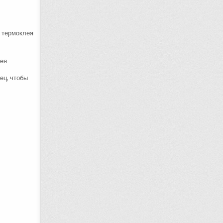
е термоклея
лея
ец, чтобы