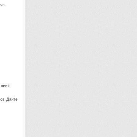
ся.
твии с
ов. Дайте