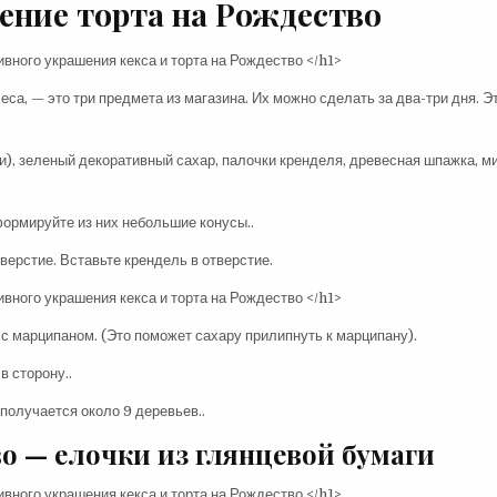
ение торта на Рождество
са, — это три предмета из магазина. Их можно сделать за два-три дня. Э
), зеленый декоративный сахар, палочки кренделя, древесная шпажка, ми
формируйте из них небольшие конусы..
ерстие. Вставьте крендель в отверстие.
 с марципаном. (Это поможет сахару прилипнуть к марципану).
в сторону..
 получается около 9 деревьев..
о — елочки из глянцевой бумаги