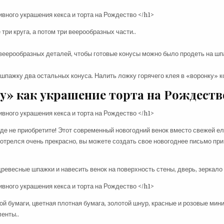
три круга, а потом три веерообразных части..
 веерообразных деталей, чтобы готовые конусы можно было продеть на шп
шпажку два остальных конуса. Налить ложку горячего клея в «воронку» ко
y» как украшение торта на Рождеств
де не приобретите! Этот современный новогодний венок вместо свежей е
смотрелся очень прекрасно, вы можете создать свое новогоднее письмо пр
ревесные шпажки и навесить венок на поверхность стены, дверь, зеркало 
й бумаги, цветная плотная бумага, золотой шнур, красные и розовые мин
енты..