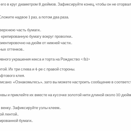
е его в круг диаметром 8 дюймов. Зафиксируйте конец, чтобы он не оторвал
ложите надвое 1 раз, а потом два раза.
 верхнюю часть бумаги..
е крепированную бумагу вокруг проволки..
риентировочно на дюйм от нижней части..
ых оттенков..
той. Их три слева и 4-ре с правой стороны.
фтового клея.
аписано: «Ознакомьтесь», зато вы можете настроить сообщение в соответс
квы и приклейте их вместе на кусочке золотой нити длиной около 10 дюйм
 венку. Зафиксируйте узлы клеем..
ой лентой..
ированной бумаги..