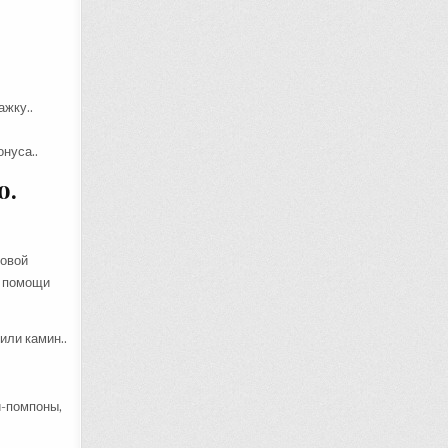
ажку..
нуса..
о.
ловой
и помощи
или камин..
и-помпоны,