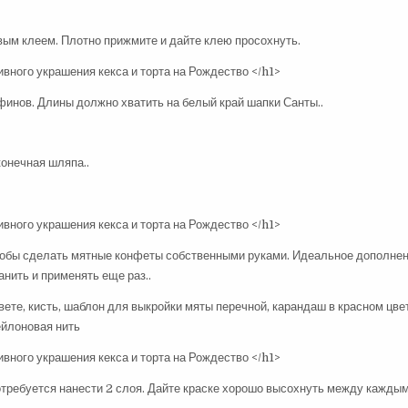
овым клеем. Плотно прижмите и дайте клею просохнуть.
финов. Длины должно хватить на белый край шапки Санты..
конечная шляпа..
тобы сделать мятные конфеты собственными руками. Идеальное дополнен
анить и применять еще раз..
ете, кисть, шаблон для выкройки мяты перечной, карандаш в красном цвет
нейлоновая нить
потребуется нанести 2 слоя. Дайте краске хорошо высохнуть между кажды